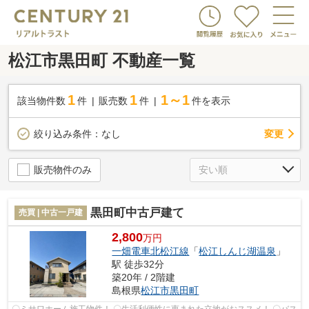
松江市黒田町 不動産一覧
1
1
1～1
該当物件数
件
販売数
件
件を表示
変更
絞り込み条件：
なし
販売物件のみ
黒田町中古戸建て
売買 | 中古一戸建
2,800
万円
一畑電車北松江線
「
松江しんじ湖温泉
」
駅 徒歩32分
築20年 / 2階建
島根県
松江市
黒田町