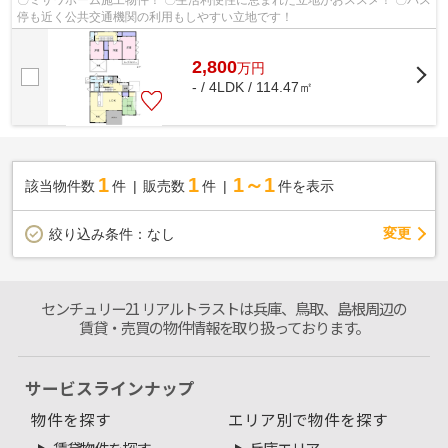
〇ミサワホーム施工物件！ 〇生活利便性に恵まれた立地がおススメ！ 〇バス
停も近く公共交通機関の利用もしやすい立地です！
2,800
万
円
- / 4LDK / 114.47㎡
1
1
1～1
該当物件数
件
販売数
件
件を表示
変更
絞り込み条件：
なし
センチュリー21 リアルトラストは兵庫、鳥取、島根周辺の
賃貸・売買の物件情報を取り扱っております。
サービスラインナップ
物件を探す
エリア別で物件を探す
賃貸物件を探す
兵庫エリア