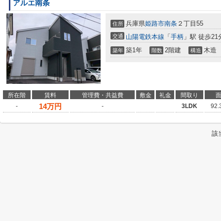
アルエ南条
兵庫県
姫路市
南条
２丁目55
住所
交通
山陽電鉄本線
「
手柄
」駅 徒歩21
築1年
2階建
木造
築年
階数
構造
所在階
賃料
管理費・共益費
敷金
礼金
間取り
14
万円
-
-
3LDK
92
該