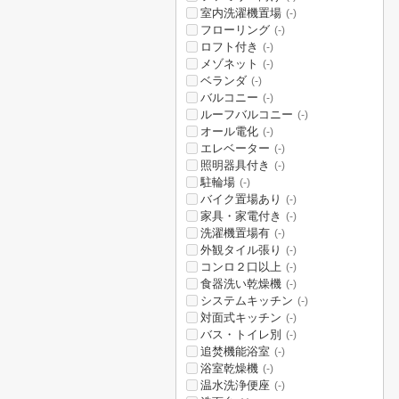
室内洗濯機置場
(-)
フローリング
(-)
ロフト付き
(-)
メゾネット
(-)
ベランダ
(-)
バルコニー
(-)
ルーフバルコニー
(-)
オール電化
(-)
エレベーター
(-)
照明器具付き
(-)
駐輪場
(-)
バイク置場あり
(-)
家具・家電付き
(-)
洗濯機置場有
(-)
外観タイル張り
(-)
コンロ２口以上
(-)
食器洗い乾燥機
(-)
システムキッチン
(-)
対面式キッチン
(-)
バス・トイレ別
(-)
追焚機能浴室
(-)
浴室乾燥機
(-)
温水洗浄便座
(-)