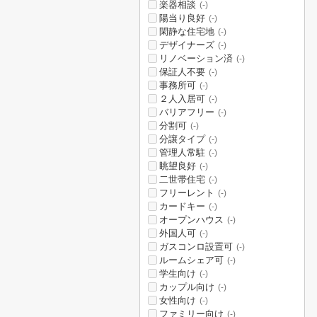
楽器相談
(-)
陽当り良好
(-)
閑静な住宅地
(-)
デザイナーズ
(-)
リノベーション済
(-)
保証人不要
(-)
事務所可
(-)
２人入居可
(-)
バリアフリー
(-)
分割可
(-)
分譲タイプ
(-)
管理人常駐
(-)
眺望良好
(-)
二世帯住宅
(-)
フリーレント
(-)
カードキー
(-)
オープンハウス
(-)
外国人可
(-)
ガスコンロ設置可
(-)
ルームシェア可
(-)
学生向け
(-)
カップル向け
(-)
女性向け
(-)
ファミリー向け
(-)