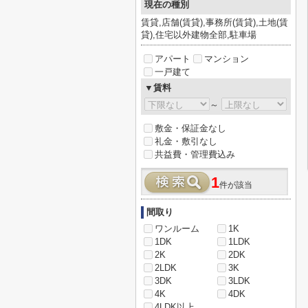
現在の種別
賃貸,店舗(賃貸),事務所(賃貸),土地(賃
貸),住宅以外建物全部,駐車場
アパート
マンション
一戸建て
▼賃料
～
敷金・保証金なし
礼金・敷引なし
共益費・管理費込み
1
件が該当
間取り
ワンルーム
1K
1DK
1LDK
2K
2DK
2LDK
3K
3DK
3LDK
4K
4DK
4LDK以上