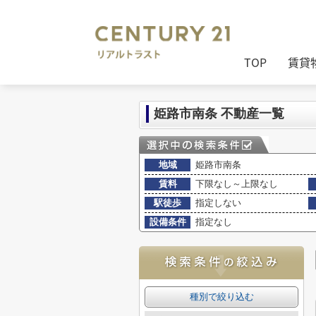
センチュリー21リアルトラスト
>
(賃貸
TOP
賃貸
姫路市南条 不動産一覧
地域
姫路市南条
賃料
下限なし～上限なし
駅徒歩
指定しない
設備条件
指定なし
種別で絞り込む