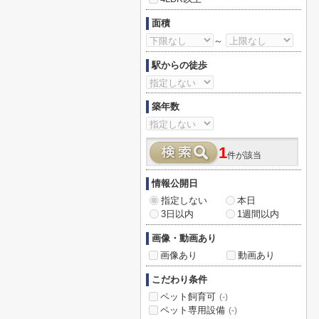
面積
～
駅からの徒歩
築年数
1
件が該当
情報公開日
指定しない
本日
3日以内
1週間以内
画像・動画あり
画像あり
動画あり
こだわり条件
ペット飼育可
(-)
ペット専用設備
(-)