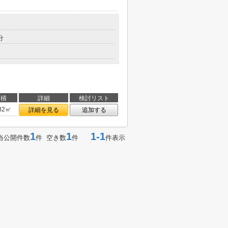
分
面積
詳細
検討リスト
.32㎡
詳細を見る
追加する
1
1
1-1
当公開件数
件 空き数
件
件表示