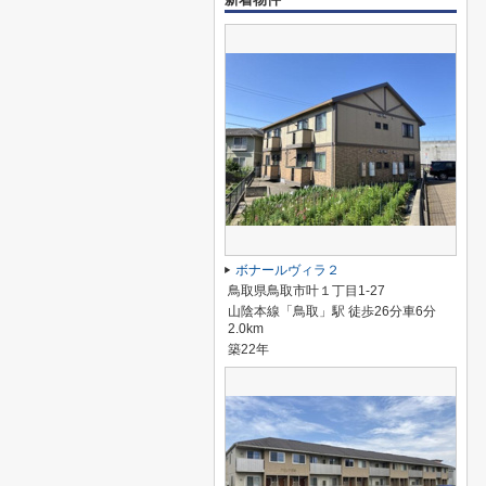
ボナールヴィラ２
鳥取県鳥取市叶１丁目1-27
山陰本線「鳥取」駅 徒歩26分車6分
2.0km
築22年