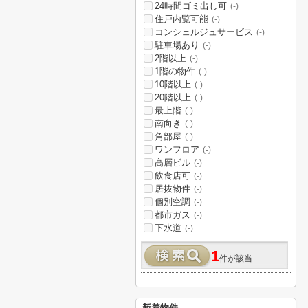
24時間ゴミ出し可
(-)
住戸内覧可能
(-)
コンシェルジュサービス
(-)
駐車場あり
(-)
2階以上
(-)
1階の物件
(-)
10階以上
(-)
20階以上
(-)
最上階
(-)
南向き
(-)
角部屋
(-)
ワンフロア
(-)
高層ビル
(-)
飲食店可
(-)
居抜物件
(-)
個別空調
(-)
都市ガス
(-)
下水道
(-)
1
件が該当
新着物件