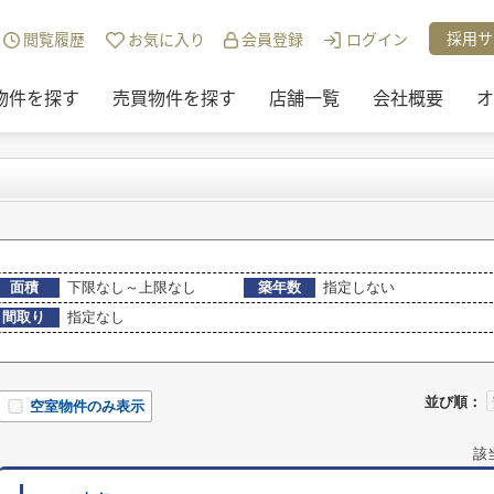
)地域から探す
>
姫路市
>
南条の賃貸物件
採用サ
閲覧履歴
お気に入り
会員登録
ログイン
物件を探す
売買物件を探す
店舗一覧
会社概要
オ
面積
下限なし～上限なし
築年数
指定しない
間取り
指定なし
並び順：
空室物件のみ表示
該