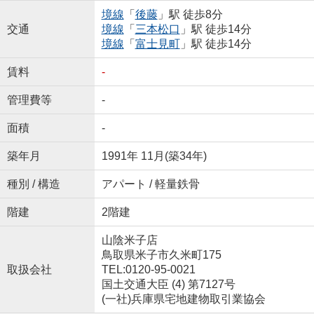
境線
「
後藤
」駅 徒歩8分
交通
境線
「
三本松口
」駅 徒歩14分
境線
「
富士見町
」駅 徒歩14分
賃料
-
管理費等
-
面積
-
築年月
1991年 11月(築34年)
種別 / 構造
アパート / 軽量鉄骨
階建
2階建
山陰米子店
鳥取県米子市久米町175
取扱会社
TEL:0120-95-0021
国土交通大臣 (4) 第7127号
(一社)兵庫県宅地建物取引業協会