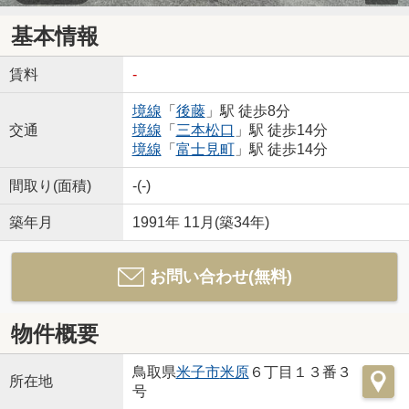
基本情報
賃料
-
境線
「
後藤
」駅 徒歩8分
交通
境線
「
三本松口
」駅 徒歩14分
境線
「
富士見町
」駅 徒歩14分
間取り(面積)
-(-)
築年月
1991年 11月(築34年)
お問い合わせ(無料)
物件概要
鳥取県
米子市
米原
６丁目１３番３
所在地
号