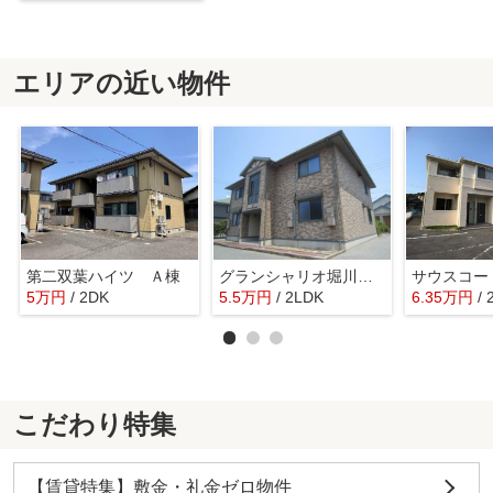
エリアの近い物件
第二双葉ハイツ Ａ棟
グランシャリオ堀川 Ｃ棟
サウスコー
5
万
円
/ 2DK
5.5
万
円
/ 2LDK
6.35
万
円
/
こだわり特集
【賃貸特集】敷金・礼金ゼロ物件