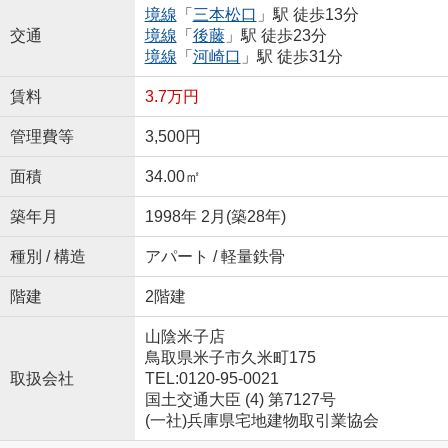
境線
「
三本松口
」駅 徒歩13分
交通
境線
「
後藤
」駅 徒歩23分
境線
「
河崎口
」駅 徒歩31分
賃料
3.7万円
管理費等
3,500円
面積
34.00㎡
築年月
1998年 2月(築28年)
種別 / 構造
アパート / 軽量鉄骨
階建
2階建
山陰米子店
鳥取県米子市久米町175
取扱会社
TEL:0120-95-0021
国土交通大臣 (4) 第7127号
(一社)兵庫県宅地建物取引業協会