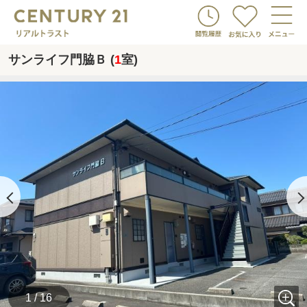
サンライフ門脇Ｂ (
1
室)
1 / 16