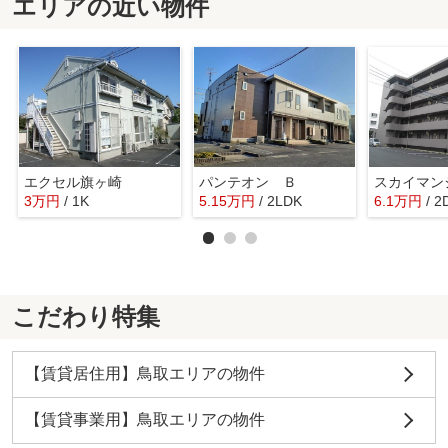
エリアの近い物件
エクセル旗ヶ崎
パンテオン Ｂ
スカイマン
3
万
円
/ 1K
5.15
万
円
/ 2LDK
6.1
万
円
/ 2
こだわり特集
【賃貸居住用】鳥取エリアの物件
【賃貸事業用】鳥取エリアの物件