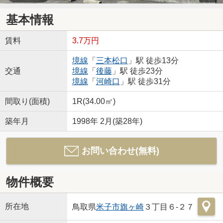
基本情報
賃料
3.7万円
境線
「
三本松口
」駅 徒歩13分
交通
境線
「
後藤
」駅 徒歩23分
境線
「
河崎口
」駅 徒歩31分
間取り(面積)
1R(34.00㎡)
築年月
1998年 2月(築28年)
お問い合わせ(無料)
物件概要
所在地
鳥取県
米子市
旗ヶ崎
３丁目６-２７