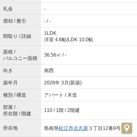
礼金
-
償却 / 敷引
- / -
1LDK
間取り / 詳細
洋室 4.6帖
/
LDK 10.0帖
面積 /
36.56㎡ / -
バルコニー面積
向き
南西
築年月
2026年 3月(新築)
種別 / 構造
アパート / 木造
部屋 /
110 / 1階 / 2階建
所在階 / 階建
所在地
島根県
松江市
古志原
３丁目12番9号