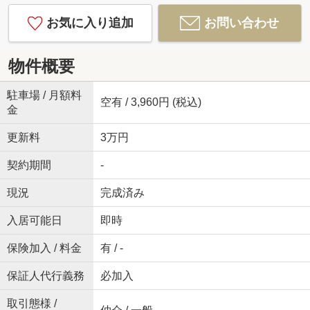
お気に入り追加
お問い合わせ
物件概要
駐車場 / 月額料
空有 / 3,960円 (税込)
金
更新料
3万円
契約期間
-
現況
完成済み
入居可能日
即時
保険加入 / 料金
有 / -
保証人代行義務
必加入
取引態様 /