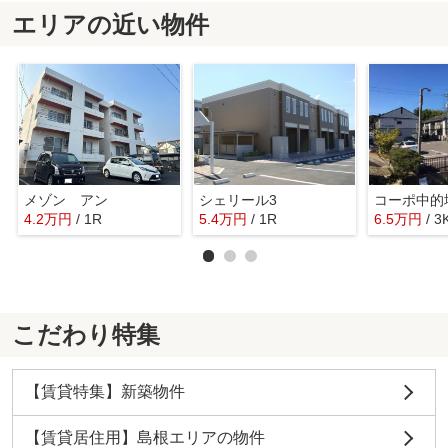
エリアの近い物件
メゾン アン
シェリール3
コーポ中的
4.2
万
円
/ 1R
5.4
万
円
/ 1R
6.5
万
円
/ 3
こだわり特集
【賃貸特集】新築物件
【賃貸居住用】島根エリアの物件