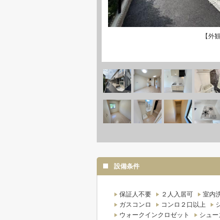
【外
設備条件
保証人不要
２人入居可
室内
ガスコンロ
コンロ２口以上
ウォークインクロゼット
シュー