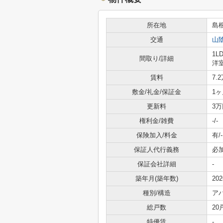
所在地
島
交通
山
1L
間取り/詳細
洋室
賃料
7.
敷金/礼金/保証金
1ヶ月
更新料
3万
権利金/雑費
-/-
保険加入/料金
有/-
保証人代行義務
必
保証会社詳細
-
築年月(築年数)
20
種別/構造
ア
総戸数
20
特優賃
-