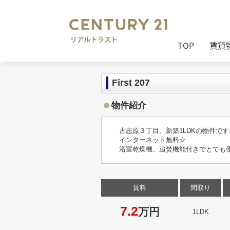
センチュリー21リアルトラスト
>
セン
TOP
賃貸
First 207
物件紹介
古志原３丁目、新築1LDKの物件です
インターネット無料☆
浴室乾燥機、追焚機能付きでとても
賃料
間取り
7.2
万円
1LDK