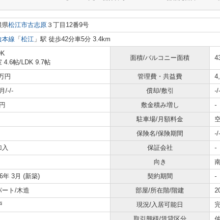
根県
松江市
古志原
３丁目12番9号
陰本線
「
松江
」駅 徒歩42分車5分 3.4km
DK
面積/バルコニー面積
4
 4.6帖
/
LDK 9.7帖
2万円
管理費・共益費
4
/-/-
償却/敷引
-/
円
敷金積み増し
-
駐車場/月額料金
空
保険名/保険期間
-/
加入
保証会社
-
向き
26年 3月 (新築)
契約期間
-
パート/木造
部屋/所在階/階建
2
戸
現況/入居可能日
取引態様/賃貸区分