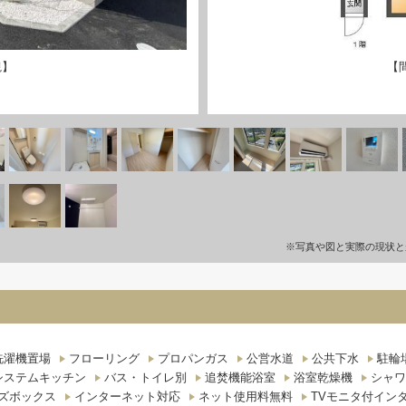
観】
【
※写真や図と実際の現状と
洗濯機置場
フローリング
プロパンガス
公営水道
公共下水
駐輪
システムキッチン
バス・トイレ別
追焚機能浴室
浴室乾燥機
シャワ
ズボックス
インターネット対応
ネット使用料無料
TVモニタ付イン