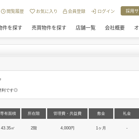
チュリー21リアルトラストの物件一覧
>
First
>
207
採用サ
閲覧履歴
お気に入り
会員登録
ログイン
物件を探す
売買物件を探す
店舗一覧
会社概要
オ
♪
便利です◎
専有面積
所在階
管理費・共益費
敷金
礼金
43.35㎡
2階
4,000円
1ヶ月
-