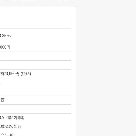
3.35㎡/-
,000円
-
有/3,960円 (税込)
-
南西
07/ 2階/ 2階建
完成済み/即時
仲介/一般