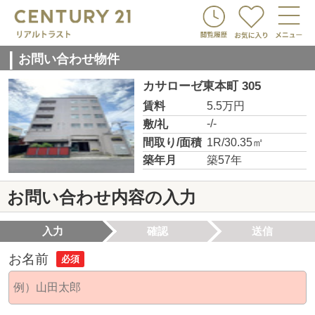
お問い合わせ物件
カサローゼ東本町 305
賃料
5.5万円
-/-
敷/礼
間取り/面積
1R/30.35㎡
築年月
築57年
お問い合わせ内容の入力
入力
確認
送信
お名前
必須