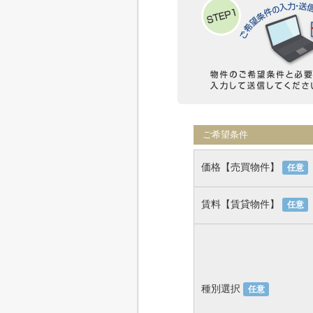
ご希望条件
価格【売買物件】
任意
賃料【賃貸物件】
任意
種別選択
任意