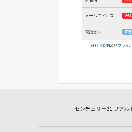
お名前
必須
メールアドレス
必須
電話番号
任意
※
利用規約
及び
プライ
センチュリー21 リア