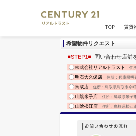
TOP
賃貸
希望物件リクエスト
■STEP1■
問い合わせ店舗
株式会社リアルトラスト
住所
明石大久保店
住所：兵庫県明石市大
鳥取店
住所：鳥取県鳥取市今町２丁目1
山陰米子店
住所：鳥取県米子市久米町
山陰松江店
住所：島根県松江市朝日町