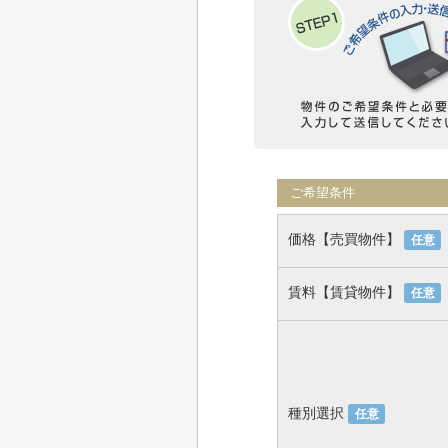
ご希望条件
価格【売買物件】
任意
賃料【賃貸物件】
任意
種別選択
任意