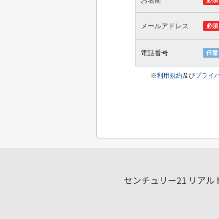
お名前
必須
メールアドレス
必須
電話番号
任意
※
利用規約
及び
プライ
センチュリー21 リア