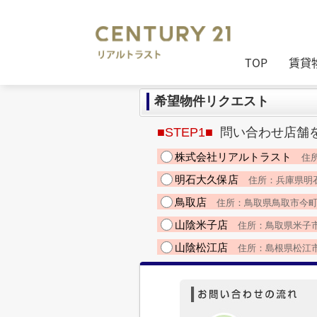
TOP
賃貸
希望物件リクエスト
■STEP1■
問い合わせ店舗
株式会社リアルトラスト
住所
明石大久保店
住所：兵庫県明石市大
鳥取店
住所：鳥取県鳥取市今町２丁目1
山陰米子店
住所：鳥取県米子市久米町
山陰松江店
住所：島根県松江市朝日町