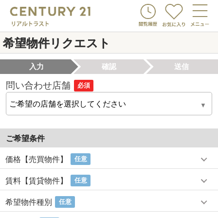
希望物件リクエスト
入力
確認
送信
問い合わせ店舗
必須
ご希望条件
価格【売買物件】
任意
賃料【賃貸物件】
任意
希望物件種別
任意