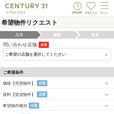
希望物件リクエスト
入力
確認
送信
問い合わせ店舗
必須
ご希望条件
価格【売買物件】
任意
賃料【賃貸物件】
任意
希望物件種別
任意