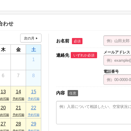
ンエスビル 1F
合わせ
お名前
必須
木
金
土
メールアドレス
連絡先
いずれか必須
30
31
1
電話番号
6
7
8
13
14
15
内容
任意
20
21
22
27
28
29