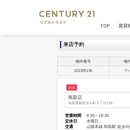
TOP
賃貸
来店予約
物件番号
物
101385136
ア
必須
鳥取店
鳥取県鳥取市今町２丁目108
株式会社リアルトラスト
営業時間
9:30～18:30
兵庫県姫路市南畝町23-1
定休日
水曜日
交通
山陰本線 鳥取駅 徒歩3
明石大久保店