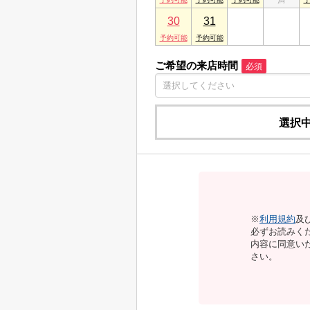
30
31
1
2
ご希望の来店時間
必須
選択
※
利用規約
及
必ずお読みく
内容に同意い
さい。