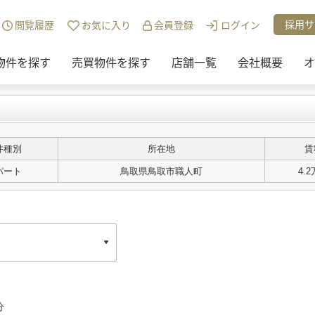
採用サ
閲覧履歴
お気に入り
会員登録
ログイン
物件を探す
売買物件を探す
店舗一覧
会社概要
オ
件種別
所在地
賃
パート
鳥取県鳥取市職人町
4.
分