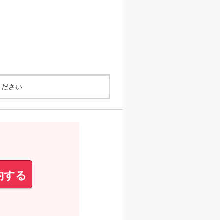
ください
約する