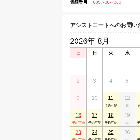
電話番号
0857-30-7800
兵庫県明石市大久保町駅前２丁目6-1 サ
鳥取店
鳥取県鳥取市今町２丁目108
アシストコートへのお問い
山陰米子店
鳥取県米子市久米町175
2026年 8月
山陰松江店
日
月
火
水
島根県松江市朝日町466-8
26
27
28
29
2
3
4
5
9
10
11
12
16
17
18
19
23
24
25
26