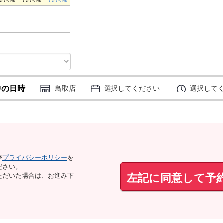
3
4
5
中の日時
鳥取店
選択してください
選択して
び
プライバシーポリシー
を
ださい。
左記に同意して予
ただいた場合は、お進み下