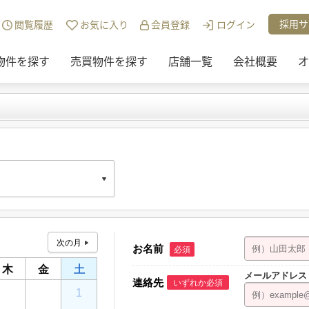
採用サ
閲覧履歴
お気に入り
会員登録
ログイン
物件を探す
売買物件を探す
店舗一覧
会社概要
オ
お名前
必須
ンエスビル 1F
木
金
土
メールアドレス
連絡先
いずれか必須
30
31
1