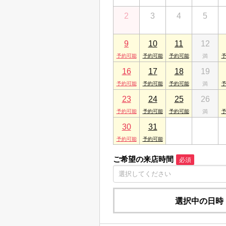
山陰米子店
2
3
4
5
鳥取県米子市久米町175
山陰松江店
9
10
11
12
島根県松江市朝日町466-8
16
17
18
19
23
24
25
26
30
31
1
2
ご希望の来店時間
必須
選択中の日時