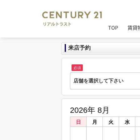
TOP
賃貸
来店予約
必須
店舗を選択して下さい
株式会社リアルトラスト
兵庫県姫路市南畝町23-1
2026年 8月
明石大久保店
兵庫県明石市大久保町駅前２丁目6-1 サ
日
月
火
水
鳥取店
26
27
28
29
鳥取県鳥取市今町２丁目108