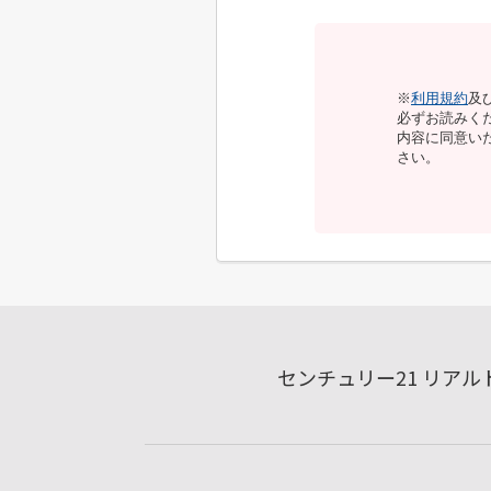
※
利用規約
及
必ずお読みく
内容に同意い
さい。
センチュリー21 リア