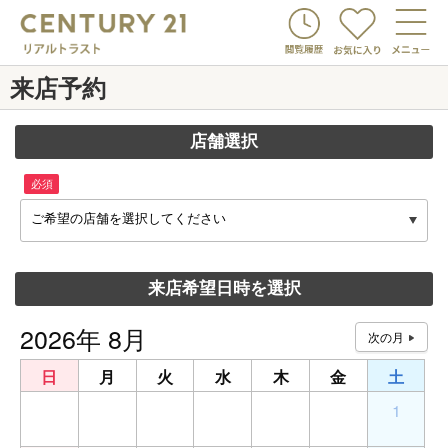
来店予約
店舗選択
必須
ご希望の店舗を選択してください
来店希望日時を選択
2026年 8月
日
月
火
水
木
金
土
26
27
28
29
30
31
1