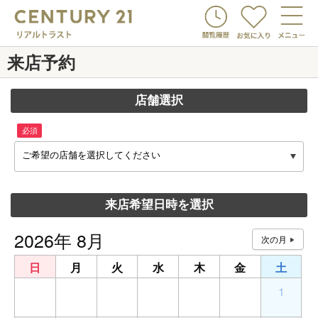
来店予約
店舗選択
必須
ご希望の店舗を選択してください
来店希望日時を選択
2026年 8月
日
月
火
水
木
金
土
26
27
28
29
30
31
1