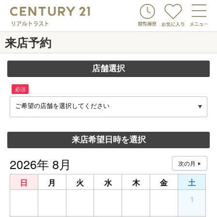
来店予約
店舗選択
必須
ご希望の店舗を選択してください
来店希望日時を選択
2026年 8月
日
月
火
水
木
金
土
26
27
28
29
30
31
1