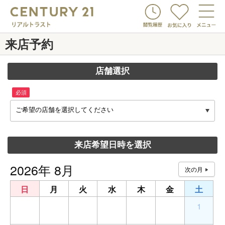
来店予約
店舗選択
必須
ご希望の店舗を選択してください
来店希望日時を選択
2026年 8月
日
月
火
水
木
金
土
26
27
28
29
30
31
1