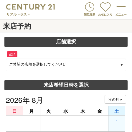
来店予約
店舗選択
必須
ご希望の店舗を選択してください
来店希望日時を選択
2026年 8月
日
月
火
水
木
金
土
26
27
28
29
30
31
1