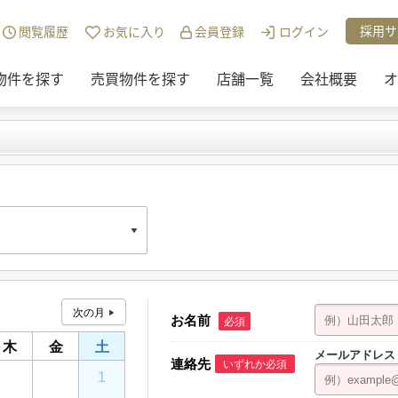
採用サ
閲覧履歴
お気に入り
会員登録
ログイン
物件を探す
売買物件を探す
店舗一覧
会社概要
オ
お名前
必須
ンエスビル 1F
木
金
土
メールアドレス
連絡先
いずれか必須
30
31
1