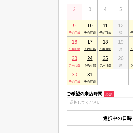
山陰米子店
2
3
4
5
鳥取県米子市久米町175
山陰松江店
9
10
11
12
島根県松江市朝日町466-8
16
17
18
19
23
24
25
26
30
31
1
2
ご希望の来店時間
必須
選択中の日時