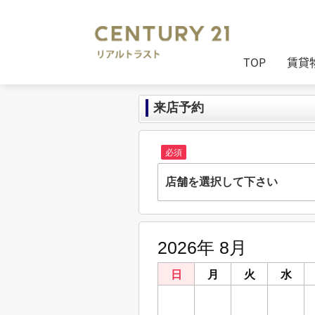
TOP
賃貸
来店予約
必須
店舗を選択して下さい
株式会社リアルトラスト
兵庫県姫路市南畝町23-1
2026年 8月
明石大久保店
兵庫県明石市大久保町駅前２丁目6-1 サ
日
月
火
水
鳥取店
26
27
28
29
鳥取県鳥取市今町２丁目108