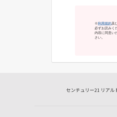
※
利用規約
及
必ずお読みく
内容に同意い
さい。
センチュリー21 リア