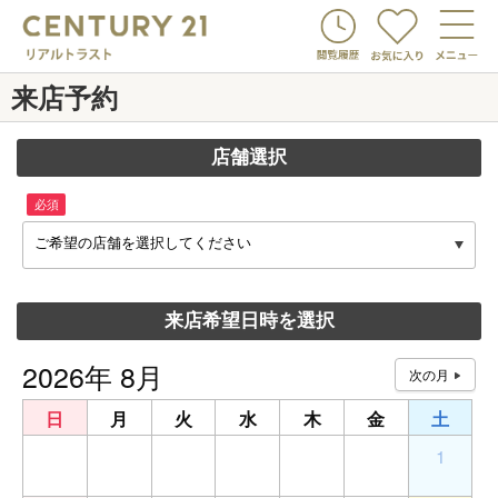
来店予約
店舗選択
必須
ご希望の店舗を選択してください
来店希望日時を選択
2026年 8月
日
月
火
水
木
金
土
26
27
28
29
30
31
1