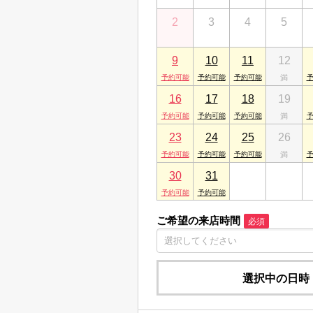
山陰米子店
2
3
4
5
鳥取県米子市久米町175
山陰松江店
9
10
11
12
島根県松江市朝日町466-8
16
17
18
19
23
24
25
26
30
31
1
2
ご希望の来店時間
必須
選択中の日時