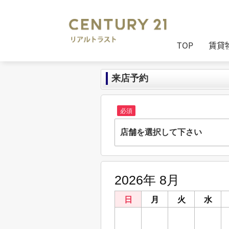
TOP
賃貸
来店予約
必須
店舗を選択して下さい
株式会社リアルトラスト
兵庫県姫路市南畝町23-1
2026年 8月
明石大久保店
兵庫県明石市大久保町駅前２丁目6-1 サ
日
月
火
水
鳥取店
26
27
28
29
鳥取県鳥取市今町２丁目108