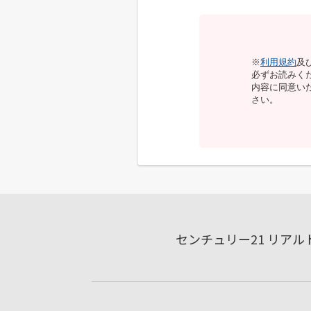
※
利用規約
及
必ずお読みく
内容に同意い
さい。
センチュリー21 リア