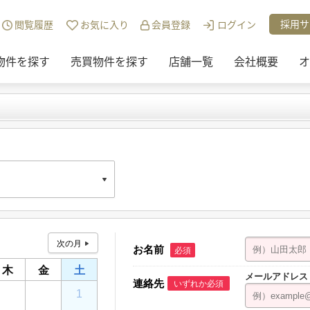
採用サ
閲覧履歴
お気に入り
会員登録
ログイン
物件を探す
売買物件を探す
店舗一覧
会社概要
オ
お名前
必須
ンエスビル 1F
木
金
土
メールアドレス
連絡先
いずれか必須
30
31
1