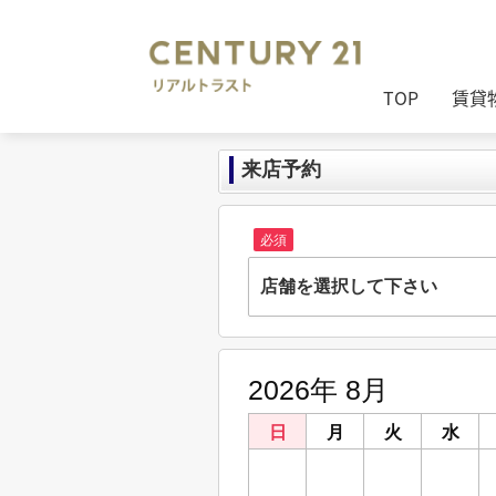
TOP
賃貸
来店予約
必須
店舗を選択して下さい
株式会社リアルトラスト
兵庫県姫路市南畝町23-1
2026年 8月
明石大久保店
兵庫県明石市大久保町駅前２丁目6-1 サ
日
月
火
水
鳥取店
26
27
28
29
鳥取県鳥取市今町２丁目108