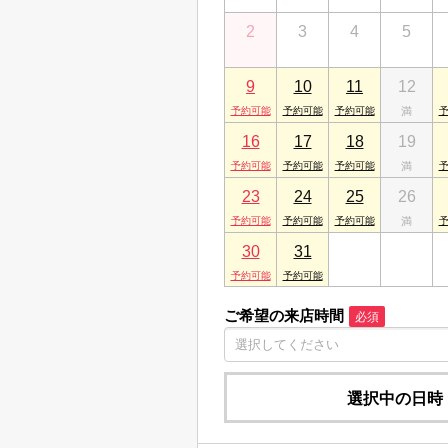
山陰米子店
2
3
4
5
鳥取県米子市久米町175
山陰松江店
9
10
11
12
島根県松江市朝日町466-8
16
17
18
19
23
24
25
26
30
31
1
2
ご希望の来店時間
必須
選択中の日時