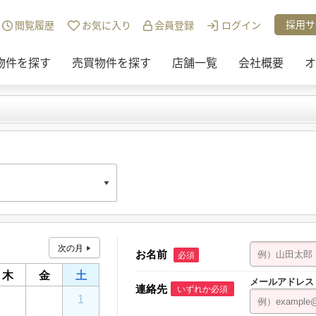
採用サ
閲覧履歴
お気に入り
会員登録
ログイン
物件を探す
売買物件を探す
店舗一覧
会社概要
オ
お名前
必須
ンエスビル 1F
木
金
土
メールアドレス
連絡先
いずれか必須
30
31
1