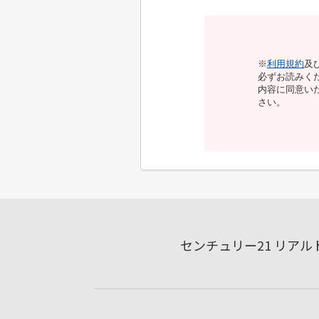
※
利用規約
及
必ずお読みく
内容に同意い
さい。
センチュリー21 リア