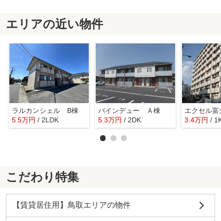
エリアの近い物件
ラルカンシェル B棟
パインデュー Ａ棟
5.5
万
円
/ 2LDK
5.3
万
円
/ 2DK
3.4
万
円
/ 1
こだわり特集
【賃貸居住用】鳥取エリアの物件