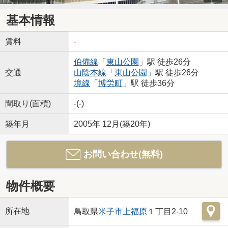
基本情報
賃料
-
伯備線
「
東山公園
」駅 徒歩26分
交通
山陰本線
「
東山公園
」駅 徒歩26分
境線
「
博労町
」駅 徒歩36分
間取り(面積)
-(-)
築年月
2005年 12月(築20年)
お問い合わせ(無料)
物件概要
所在地
鳥取県
米子市
上福原
１丁目2-10