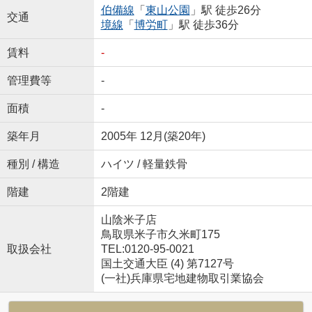
伯備線
「
東山公園
」駅 徒歩26分
交通
境線
「
博労町
」駅 徒歩36分
賃料
-
管理費等
-
面積
-
築年月
2005年 12月(築20年)
種別 / 構造
ハイツ / 軽量鉄骨
階建
2階建
山陰米子店
鳥取県米子市久米町175
取扱会社
TEL:0120-95-0021
国土交通大臣 (4) 第7127号
(一社)兵庫県宅地建物取引業協会