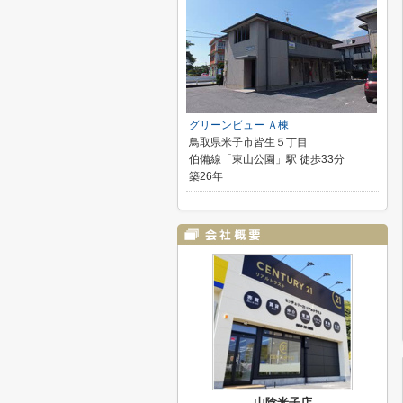
グリーンビュー Ａ棟
鳥取県米子市皆生５丁目
伯備線「東山公園」駅 徒歩33分
築26年
山陰米子店