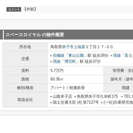
【外観】
コメント
スペースロイヤル
の物件概要
所在地
鳥取県
米子市
上福原
２丁目１７-３０
伯備線
「
東山公園
」駅 徒歩28分
境線
「
富士
交通
境線
「
博労町
」駅 徒歩37分
賃料
5.7万円
管理費・共
面積
60.36㎡
築年月（築
種別/構造
アパート / 軽量鉄骨
階建
山陰米子店
鳥取県米子市久米町175
TEL:
取扱会社
国土交通大臣 (4) 第7127号
(一社)兵庫県宅