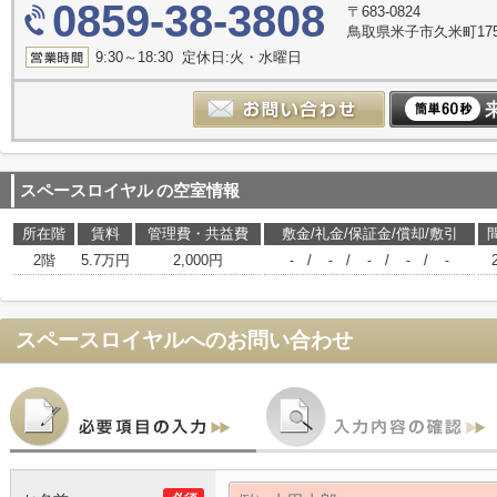
0859-38-3808
〒683-0824
鳥取県米子市久米町17
9:30～18:30 定休日:火・水曜日
スペースロイヤル
の空室情報
所在階
賃料
管理費・共益費
敷金/礼金/保証金/償却/敷引
2階
5.7万円
2,000円
/
/
/
/
-
-
-
-
-
スペースロイヤル
へのお問い合わせ