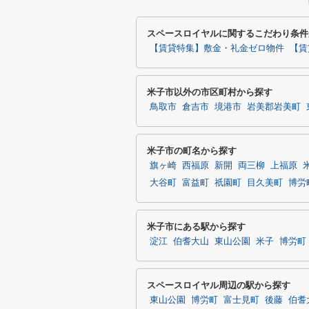
スペースロイヤルに関するこだわり条件
【賃貸特集】敷金・礼金ゼロ物件
【賃
米子市以外の市区町村から探す
鳥取市
倉吉市
境港市
岩美郡岩美町
米子市の町名から探す
旗ヶ崎
西福原
新開
両三柳
上福原
大谷町
富益町
祇園町
目久美町
博労
米子市にある駅から探す
淀江
伯耆大山
東山公園
米子
博労町
スペースロイヤル周辺の駅から探す
東山公園
博労町
富士見町
後藤
伯耆