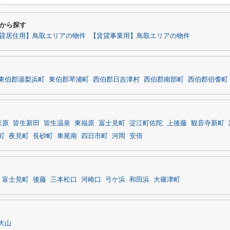
から探す
貸居住用】鳥取エリアの物件
【賃貸事業用】鳥取エリアの物件
東伯郡湯梨浜町
東伯郡琴浦町
西伯郡日吉津村
西伯郡南部町
西伯郡伯耆町
米原
皆生新田
皆生温泉
東福原
冨士見町
淀江町佐陀
上後藤
観音寺新町
町
夜見町
長砂町
車尾南
四日市町
河岡
安倍
富士見町
後藤
三本松口
河崎口
弓ケ浜
和田浜
大篠津町
大山