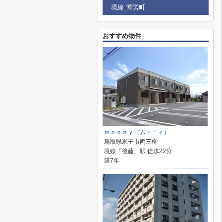
境線 博労町
おすすめ物件
ｍｏｏｎｙ（ムーニィ）
鳥取県米子市両三柳
境線「後藤」駅 徒歩22分
築7年