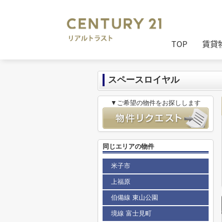
センチュリー21リアルトラスト
>
セン
TOP
賃貸
スペースロイヤル
▼ご希望の物件をお探しします
同じエリアの物件
米子市
上福原
伯備線 東山公園
境線 富士見町