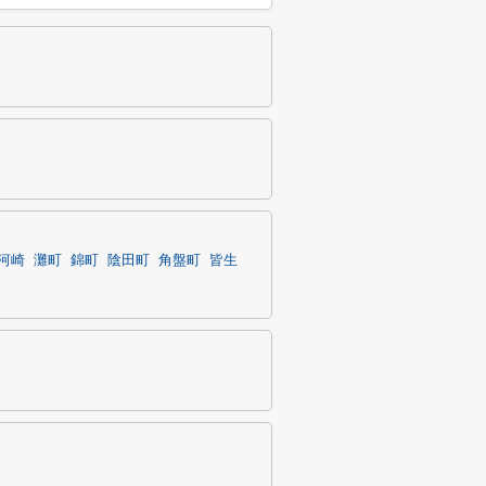
河崎
灘町
錦町
陰田町
角盤町
皆生