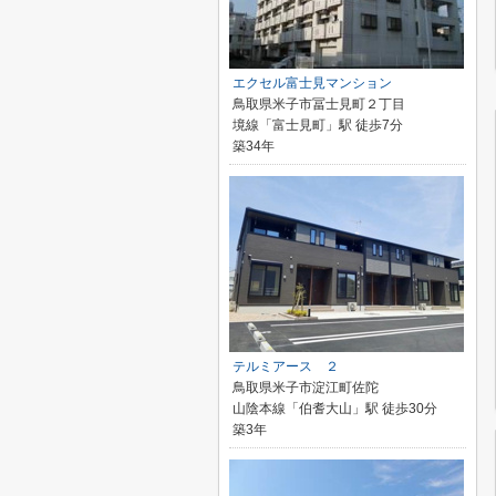
エクセル富士見マンション
鳥取県米子市冨士見町２丁目
境線「富士見町」駅 徒歩7分
築34年
テルミアース ２
鳥取県米子市淀江町佐陀
山陰本線「伯耆大山」駅 徒歩30分
築3年