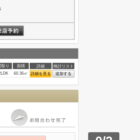
5
間取り
面積
詳細
検討リスト
2LDK
60.36㎡
詳細を見る
追加する