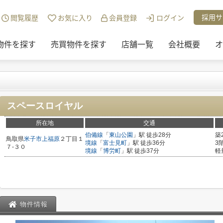
チュリー21リアルトラストの物件一覧
>
スペースロイヤル
採用サ
閲覧履歴
お気に入り
会員登録
ログイン
物件を探す
売買物件を探す
店舗一覧
会社概要
オ
スペースロイヤル
所在地
交通
伯備線
「
東山公園
」駅 徒歩28分
築
鳥取県
米子市
上福原
２丁目１
境線
「
富士見町
」駅 徒歩36分
3
７-３０
境線
「
博労町
」駅 徒歩37分
軽
物件情報