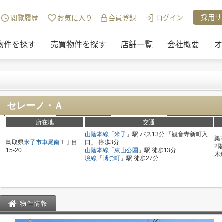
チュリー21リアルトラストの物件一覧
>
セレーノ・Ａ
採用サ
閲覧履歴
お気に入り
会員登録
ログイン
物件を探す
売買物件を探す
店舗一覧
会社概要
オ
セレーノ・Ａ
所在地
交通
山陰本線
「
米子
」駅 バス13分 「観音寺新町入
築
鳥取県
米子市
車尾南
１丁目
口」 停歩3分
2
15-20
山陰本線
「
東山公園
」駅 徒歩13分
木
境線
「
博労町
」駅 徒歩27分
物件情報