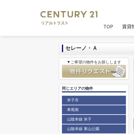
センチュリー21リアルトラスト
>
セン
TOP
賃貸
セレーノ・Ａ
▼ご希望の物件をお探しします
同じエリアの物件
米子市
車尾南
山陰本線 米子
山陰本線 東山公園