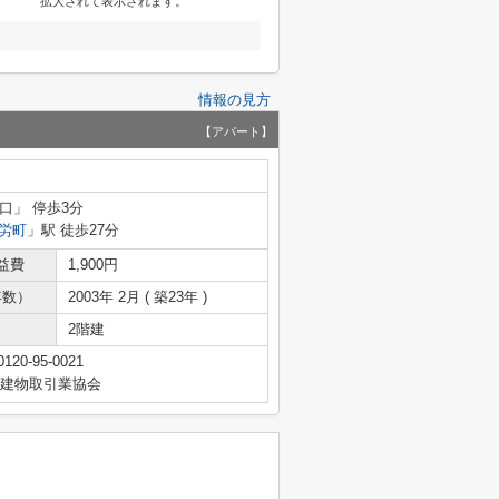
拡大されて表示されます。
情報の見方
【アパート】
口」 停歩3分
労町
」駅 徒歩27分
益費
1,900円
年数）
2003年 2月 ( 築23年 )
2階建
0120-95-0021
地建物取引業協会