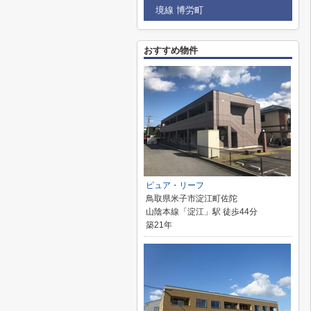
境線 博労町
おすすめ物件
ピュア・リーフ
鳥取県米子市淀江町佐陀
山陰本線「淀江」駅 徒歩44分
築21年