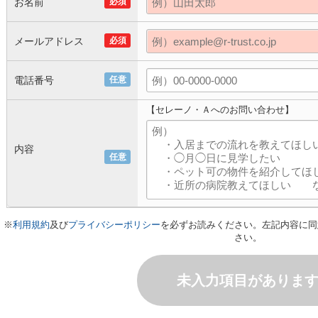
お名前
必須
メールアドレス
必須
電話番号
任意
【セレーノ・Ａへのお問い合わせ】
内容
任意
※
利用規約
及び
プライバシーポリシー
を必ずお読みください。左記内容に同
さい。
未入力項目がありま