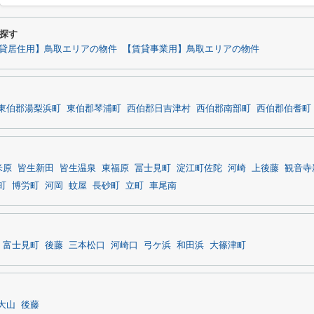
探す
貸居住用】鳥取エリアの物件
【賃貸事業用】鳥取エリアの物件
東伯郡湯梨浜町
東伯郡琴浦町
西伯郡日吉津村
西伯郡南部町
西伯郡伯耆町
米原
皆生新田
皆生温泉
東福原
冨士見町
淀江町佐陀
河崎
上後藤
観音寺
町
博労町
河岡
蚊屋
長砂町
立町
車尾南
富士見町
後藤
三本松口
河崎口
弓ケ浜
和田浜
大篠津町
大山
後藤