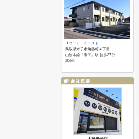
Ｊコート・イースト
鳥取県米子市角盤町４丁目
山陰本線「米子」駅 徒歩27分
築4年
山陰米子店