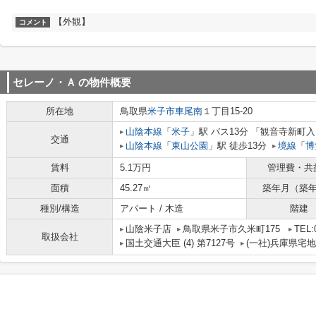
【外観】
コメント
セレーノ・Ａ
の物件概要
所在地
鳥取県
米子市
車尾南
１丁目15-20
山陰本線
「
米子
」駅 バス13分 「観音寺新町入
交通
山陰本線
「
東山公園
」駅 徒歩13分
境線
「
博
賃料
5.1万円
管理費・共
面積
45.27㎡
築年月（築
種別/構造
アパート / 木造
階建
山陰米子店
鳥取県米子市久米町175
TEL:
取扱会社
国土交通大臣 (4) 第7127号
(一社)兵庫県宅