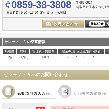
0859-38-3808
〒683-0824
鳥取県米子市久米町17
9:30～18:30 定休日:火・水曜日
セレーノ・Ａ
の空室情報
所在階
賃料
管理費・共益費
敷金/礼金/保証金/償却/敷引
1階
5.1万円
1,900円
/
/
/
/
-
-
-
-
-
セレーノ・Ａ
へのお問い合わせ