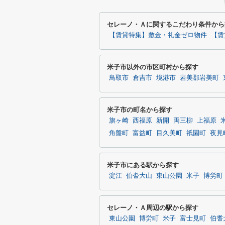
セレーノ・Ａに関するこだわり条件から
【賃貸特集】敷金・礼金ゼロ物件
【賃
米子市以外の市区町村から探す
鳥取市
倉吉市
境港市
岩美郡岩美町
米子市の町名から探す
旗ヶ崎
西福原
新開
両三柳
上福原
角盤町
富益町
目久美町
祇園町
夜見
米子市にある駅から探す
淀江
伯耆大山
東山公園
米子
博労町
セレーノ・Ａ周辺の駅から探す
東山公園
博労町
米子
富士見町
伯耆