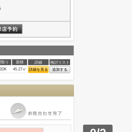
5
間取り
面積
詳細
検討リスト
2DK
45.27㎡
詳細を見る
追加する