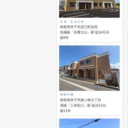
Ｌａ Ｌｕｃｅ
鳥取県米子市淀江町佐陀
伯備線「伯耆大山」駅 徒歩41分
築9年
ケローネ
鳥取県米子市旗ヶ崎８丁目
境線「三本松口」駅 徒歩21分
築11年