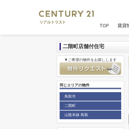
センチュリー21リアルトラスト
>
セン
TOP
賃貸
二階町店舗付住宅
▼ご希望の物件をお探しします
同じエリアの物件
鳥取市
二階町
山陰本線 鳥取