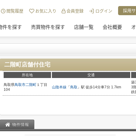
チュリー21リアルトラストの物件一覧
>
二階町店舗付住宅
採用サ
閲覧履歴
お気に入り
会員登録
ログイン
物件を探す
売買物件を探す
店舗一覧
会社概要
オ
二階町店舗付住宅
所在地
交通
築
鳥取県
鳥取市
二階町
１丁目
山陰本線
「
鳥取
」駅 徒歩14分車7分 1.7km
3
104
鉄
物件情報