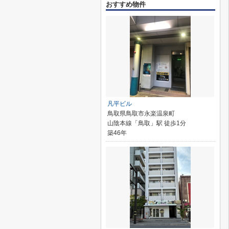
おすすめ物件
凡平ビル
鳥取県鳥取市永楽温泉町
山陰本線「鳥取」駅 徒歩1分
築46年