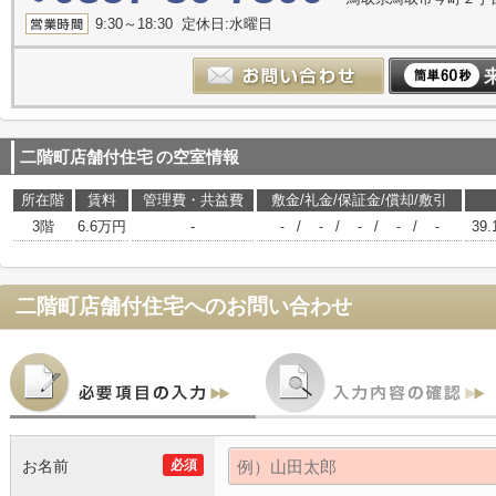
9:30～18:30 定休日:水曜日
二階町店舗付住宅
の空室情報
所在階
賃料
管理費・共益費
敷金/礼金/保証金/償却/敷引
3階
6.6万円
-
/
/
/
/
39.
-
-
-
-
-
二階町店舗付住宅
へのお問い合わせ
お名前
必須