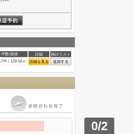
坪数/面積
詳細
検討リスト
17坪 / 129.50㎡
詳細を見る
追加する
0
/
2