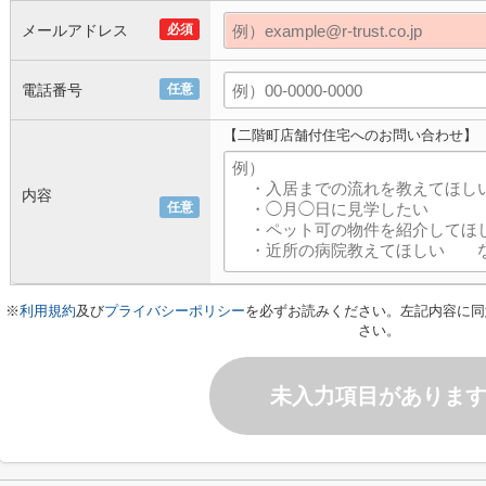
メールアドレス
必須
電話番号
任意
【二階町店舗付住宅へのお問い合わせ】
内容
任意
※
利用規約
及び
プライバシーポリシー
を必ずお読みください。左記内容に同
さい。
未入力項目がありま