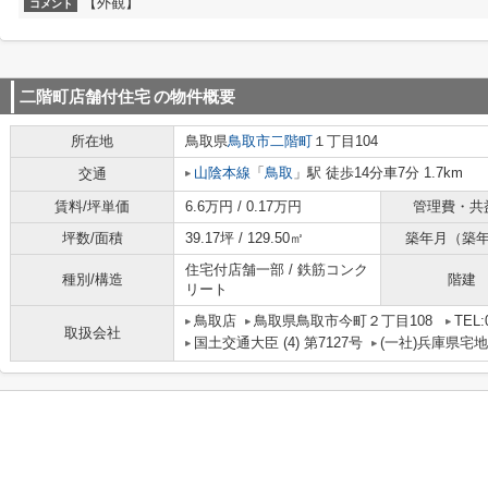
【外観】
コメント
二階町店舗付住宅
の物件概要
所在地
鳥取県
鳥取市
二階町
１丁目104
山陰本線
「
鳥取
」駅 徒歩14分車7分 1.7km
交通
賃料/坪単価
6.6万円 / 0.17万円
管理費・共
坪数/面積
39.17坪 / 129.50㎡
築年月（築
住宅付店舗一部 / 鉄筋コンク
種別/構造
階建
リート
鳥取店
鳥取県鳥取市今町２丁目108
TEL:
取扱会社
国土交通大臣 (4) 第7127号
(一社)兵庫県宅