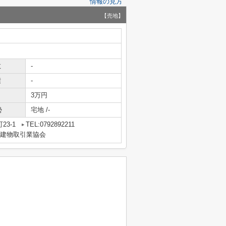
情報の見方
【売地】
数
-
積
-
3万円
勢
宅地 /-
23-1
TEL:0792892211
地建物取引業協会