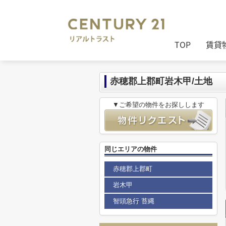
センチュリー21リアルトラスト
>
セン
TOP
賃貸
赤穂郡上郡町岩木甲/土地
▼ご希望の物件をお探しします
同じエリアの物件
赤穂郡上郡町
岩木甲
智頭急行 苔縄