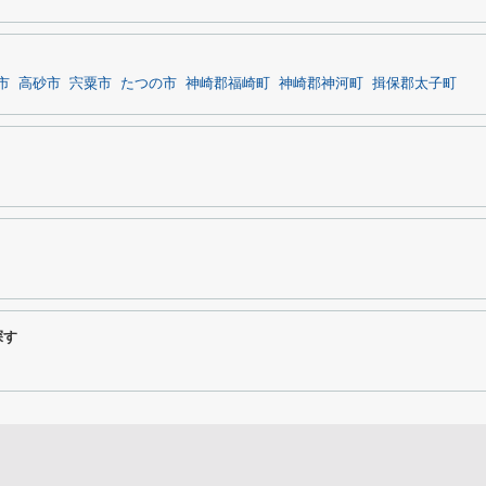
市
高砂市
宍粟市
たつの市
神崎郡福崎町
神崎郡神河町
揖保郡太子町
探す