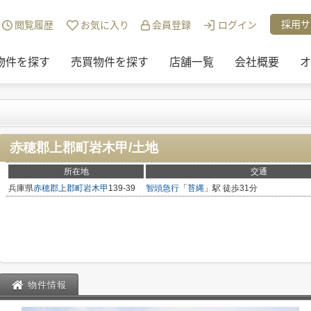
チュリー21リアルトラストの物件一覧
>
赤穂郡上郡町岩木甲/土地
採用サ
閲覧履歴
お気に入り
会員登録
ログイン
物件を探す
売買物件を探す
店舗一覧
会社概要
オ
赤穂郡上郡町岩木甲/土地
所在地
交通
兵庫県
赤穂郡上郡町
岩木甲
139-39
智頭急行
「
苔縄
」駅 徒歩31分
物件情報