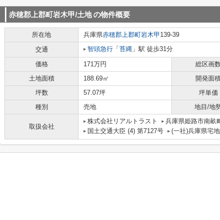
赤穂郡上郡町岩木甲/土地
の物件概要
所在地
兵庫県
赤穂郡上郡町
岩木甲
139-39
智頭急行
「
苔縄
」駅 徒歩31分
交通
価格
171万円
総区画
土地面積
188.69㎡
開発面
坪数
57.07坪
坪単価
種別
売地
地目/地
株式会社リアルトラスト
兵庫県姫路市南畝町
取扱会社
国土交通大臣 (4) 第7127号
(一社)兵庫県宅