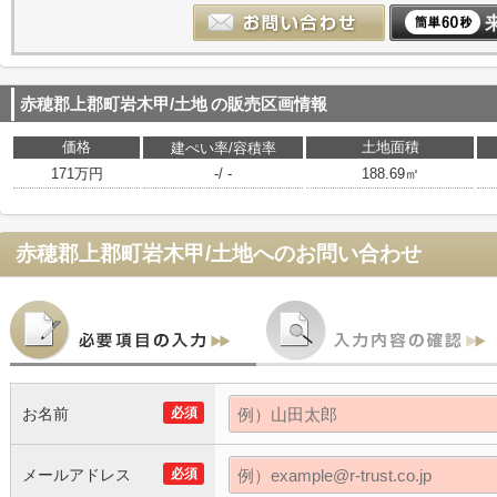
赤穂郡上郡町岩木甲/土地
の販売区画情報
価格
土地面積
建ぺい率/容積率
171万円
-/ -
188.69㎡
赤穂郡上郡町岩木甲/土地
へのお問い合わせ
お名前
必須
メールアドレス
必須