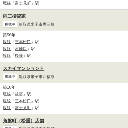
境線
「
富士見町
」駅
両三柳貸家
鳥取県米子市両三柳
掲載中
築56年
境線
「
三本松口
」駅
境線
「
河崎口
」駅
境線
「
後藤
」駅
スカイマンションＦ
鳥取県米子市西福原
掲載中
築18年
境線
「
後藤
」駅
境線
「
三本松口
」駅
境線
「
富士見町
」駅
角盤町（松重）店舗