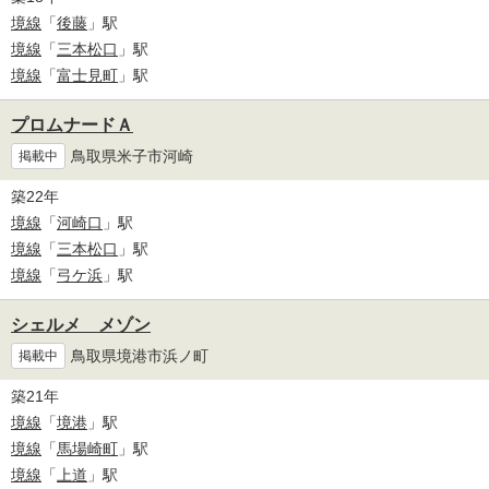
境線
「
後藤
」駅
境線
「
三本松口
」駅
境線
「
富士見町
」駅
プロムナードＡ
鳥取県米子市河崎
掲載中
築22年
境線
「
河崎口
」駅
境線
「
三本松口
」駅
境線
「
弓ケ浜
」駅
シェルメ メゾン
鳥取県境港市浜ノ町
掲載中
築21年
境線
「
境港
」駅
境線
「
馬場崎町
」駅
境線
「
上道
」駅