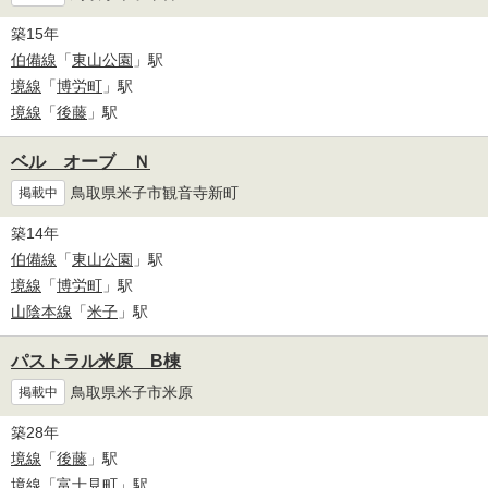
築15年
伯備線
「
東山公園
」駅
境線
「
博労町
」駅
境線
「
後藤
」駅
ベル オーブ Ｎ
鳥取県米子市観音寺新町
掲載中
築14年
伯備線
「
東山公園
」駅
境線
「
博労町
」駅
山陰本線
「
米子
」駅
パストラル米原 B棟
鳥取県米子市米原
掲載中
築28年
境線
「
後藤
」駅
境線
「
富士見町
」駅