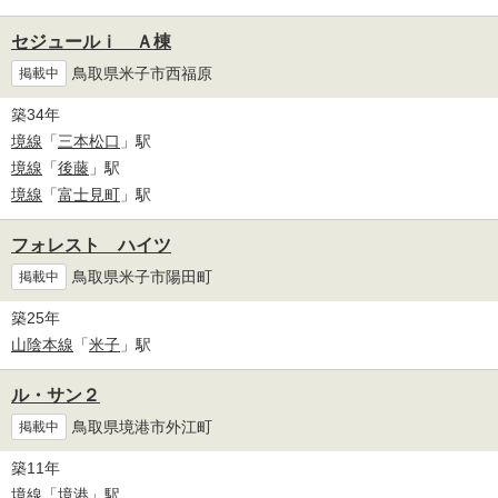
セジュールｉ Ａ棟
鳥取県米子市西福原
掲載中
築34年
境線
「
三本松口
」駅
境線
「
後藤
」駅
境線
「
富士見町
」駅
フォレスト ハイツ
鳥取県米子市陽田町
掲載中
築25年
山陰本線
「
米子
」駅
ル・サン２
鳥取県境港市外江町
掲載中
築11年
境線
「
境港
」駅