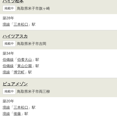
ハイツ松本
鳥取県米子市旗ヶ崎
掲載中
築28年
境線
「
三本松口
」駅
ハイツアスカ
鳥取県米子市吉岡
掲載中
築34年
伯備線
「
伯耆大山
」駅
伯備線
「
東山公園
」駅
境線
「
博労町
」駅
ピュアメゾン
鳥取県米子市両三柳
掲載中
築20年
境線
「
三本松口
」駅
境線
「
後藤
」駅