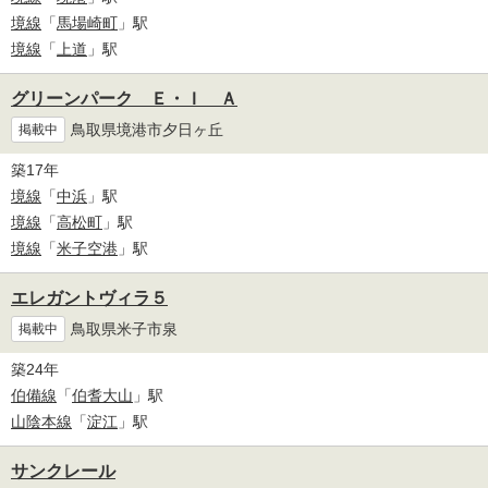
境線
「
馬場崎町
」駅
境線
「
上道
」駅
グリーンパーク Ｅ・Ｉ Ａ
鳥取県境港市夕日ヶ丘
掲載中
築17年
境線
「
中浜
」駅
境線
「
高松町
」駅
境線
「
米子空港
」駅
エレガントヴィラ５
鳥取県米子市泉
掲載中
築24年
伯備線
「
伯耆大山
」駅
山陰本線
「
淀江
」駅
サンクレール