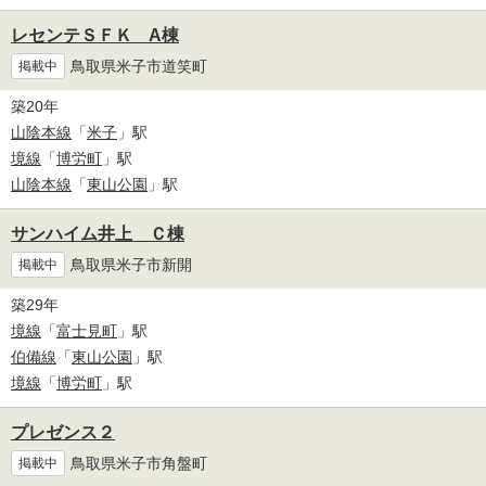
レセンテＳＦＫ A棟
鳥取県米子市道笑町
掲載中
築20年
山陰本線
「
米子
」駅
境線
「
博労町
」駅
山陰本線
「
東山公園
」駅
サンハイム井上 Ｃ棟
鳥取県米子市新開
掲載中
築29年
境線
「
富士見町
」駅
伯備線
「
東山公園
」駅
境線
「
博労町
」駅
プレゼンス２
鳥取県米子市角盤町
掲載中