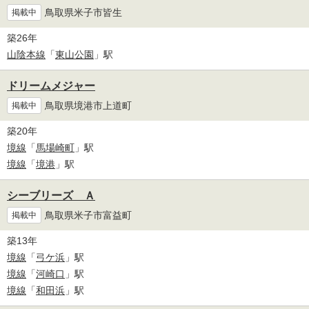
鳥取県米子市皆生
掲載中
築26年
山陰本線
「
東山公園
」駅
ドリームメジャー
鳥取県境港市上道町
掲載中
築20年
境線
「
馬場崎町
」駅
境線
「
境港
」駅
シーブリーズ Ａ
鳥取県米子市富益町
掲載中
築13年
境線
「
弓ケ浜
」駅
境線
「
河崎口
」駅
境線
「
和田浜
」駅