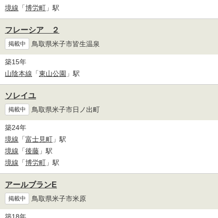
境線
「
博労町
」駅
フレーシア ２
鳥取県米子市皆生温泉
掲載中
築15年
山陰本線
「
東山公園
」駅
ソレイユ
鳥取県米子市日ノ出町
掲載中
築24年
境線
「
富士見町
」駅
境線
「
後藤
」駅
境線
「
博労町
」駅
アールブランE
鳥取県米子市米原
掲載中
築18年