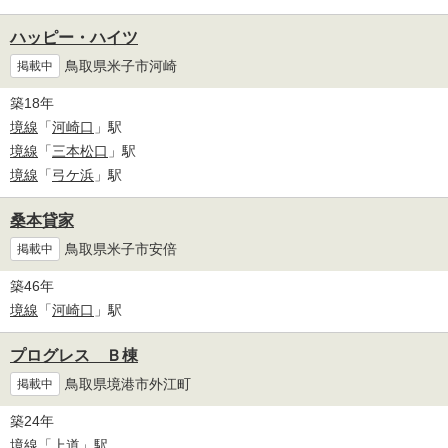
ハッピー・ハイツ
鳥取県米子市河崎
掲載中
築18年
境線
「
河崎口
」駅
境線
「
三本松口
」駅
境線
「
弓ケ浜
」駅
桑本貸家
鳥取県米子市安倍
掲載中
築46年
境線
「
河崎口
」駅
プログレス Ｂ棟
鳥取県境港市外江町
掲載中
築24年
境線
「
上道
」駅