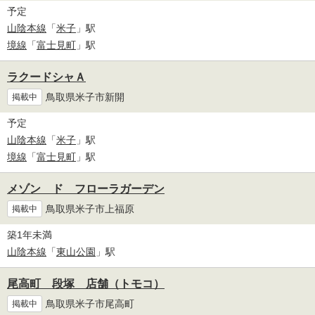
予定
山陰本線
「
米子
」駅
境線
「
富士見町
」駅
ラクードシャＡ
鳥取県米子市新開
掲載中
予定
山陰本線
「
米子
」駅
境線
「
富士見町
」駅
メゾン ド フローラガーデン
鳥取県米子市上福原
掲載中
築1年未満
山陰本線
「
東山公園
」駅
尾高町 段塚 店舗（トモコ）
鳥取県米子市尾高町
掲載中