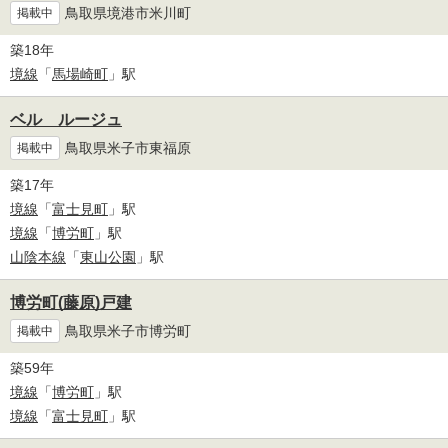
鳥取県境港市米川町
掲載中
築18年
境線
「
馬場崎町
」駅
ベル ルージュ
鳥取県米子市東福原
掲載中
築17年
境線
「
富士見町
」駅
境線
「
博労町
」駅
山陰本線
「
東山公園
」駅
博労町(藤原)戸建
鳥取県米子市博労町
掲載中
築59年
境線
「
博労町
」駅
境線
「
富士見町
」駅