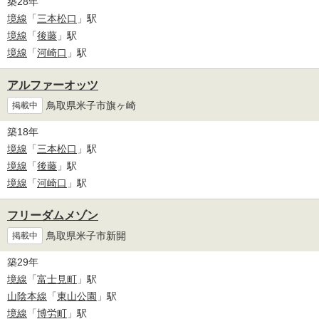
築28年
境線
「
三本松口
」駅
境線
「
後藤
」駅
境線
「
河崎口
」駅
アルファーオッツ
鳥取県米子市旗ヶ崎
掲載中
築18年
境線
「
三本松口
」駅
境線
「
後藤
」駅
境線
「
河崎口
」駅
フリーダムメゾン
鳥取県米子市新開
掲載中
築29年
境線
「
富士見町
」駅
山陰本線
「
東山公園
」駅
境線
「
博労町
」駅