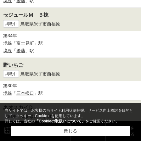
境線
「
後藤
」駅
セジュールＭ Ｂ棟
鳥取県米子市西福原
掲載中
築34年
境線
「
富士見町
」駅
境線
「
後藤
」駅
野いちご
鳥取県米子市西福原
掲載中
築30年
境線
「
三本松口
」駅
ネオスカイＤ
当サイトでは、お客様の当サイト利用状況把握、サービス向上検討を目的と
して、クッキー（Cookie）を使用しています。
鳥取県米子市灘町
掲載中
詳しくは、当社の
「Cookieの取扱いについて」
をご確認ください。
築4年
閉じる
山陰本線
「
米子
」駅