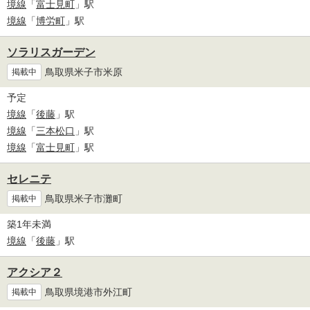
境線
「
富士見町
」駅
境線
「
博労町
」駅
ソラリスガーデン
鳥取県米子市米原
掲載中
予定
境線
「
後藤
」駅
境線
「
三本松口
」駅
境線
「
富士見町
」駅
セレニテ
鳥取県米子市灘町
掲載中
築1年未満
境線
「
後藤
」駅
アクシア２
鳥取県境港市外江町
掲載中