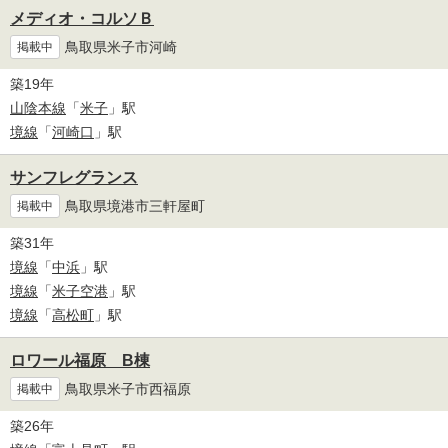
メディオ・コルソＢ
鳥取県米子市河崎
掲載中
築19年
山陰本線
「
米子
」駅
境線
「
河崎口
」駅
サンフレグランス
鳥取県境港市三軒屋町
掲載中
築31年
境線
「
中浜
」駅
境線
「
米子空港
」駅
境線
「
高松町
」駅
ロワール福原 B棟
鳥取県米子市西福原
掲載中
築26年