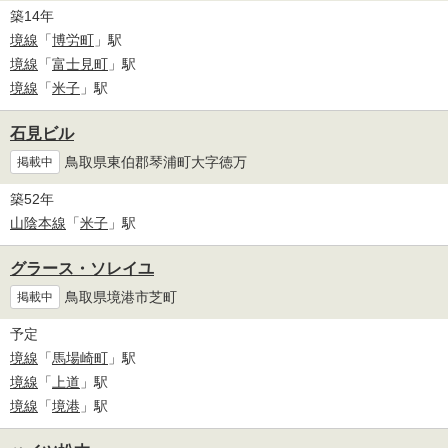
築14年
境線
「
博労町
」駅
境線
「
富士見町
」駅
境線
「
米子
」駅
石見ビル
鳥取県東伯郡琴浦町大字徳万
掲載中
築52年
山陰本線
「
米子
」駅
グラース・ソレイユ
鳥取県境港市芝町
掲載中
予定
境線
「
馬場崎町
」駅
境線
「
上道
」駅
境線
「
境港
」駅