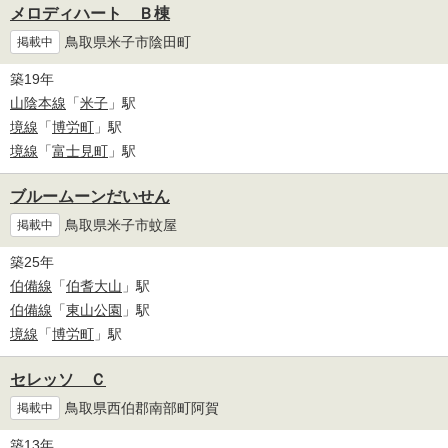
メロディハート Ｂ棟
鳥取県米子市陰田町
掲載中
築19年
山陰本線
「
米子
」駅
境線
「
博労町
」駅
境線
「
富士見町
」駅
ブルームーンだいせん
鳥取県米子市蚊屋
掲載中
築25年
伯備線
「
伯耆大山
」駅
伯備線
「
東山公園
」駅
境線
「
博労町
」駅
セレッソ Ｃ
鳥取県西伯郡南部町阿賀
掲載中
築13年