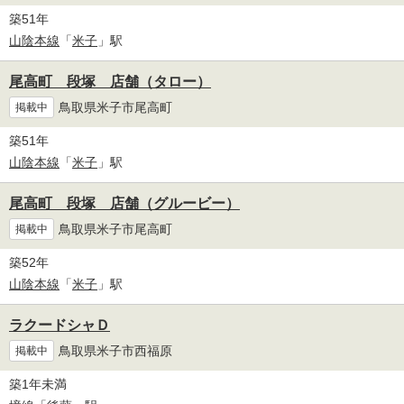
築51年
山陰本線
「
米子
」駅
尾高町 段塚 店舗（タロー）
鳥取県米子市尾高町
掲載中
築51年
山陰本線
「
米子
」駅
尾高町 段塚 店舗（グルービー）
鳥取県米子市尾高町
掲載中
築52年
山陰本線
「
米子
」駅
ラクードシャＤ
鳥取県米子市西福原
掲載中
築1年未満