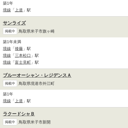
築1年
境線
「
上道
」駅
サンライズ
鳥取県米子市旗ヶ崎
掲載中
築1年未満
境線
「
後藤
」駅
境線
「
三本松口
」駅
境線
「
富士見町
」駅
ブルーオーシャン・レジデンスＡ
鳥取県境港市外江町
掲載中
築1年
境線
「
上道
」駅
ラクードシャＢ
鳥取県米子市新開
掲載中