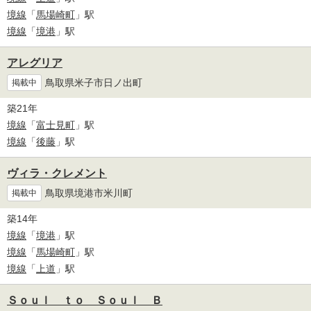
境線
「
馬場崎町
」駅
境線
「
境港
」駅
アレグリア
鳥取県米子市日ノ出町
掲載中
築21年
境線
「
富士見町
」駅
境線
「
後藤
」駅
ヴィラ・クレメント
鳥取県境港市米川町
掲載中
築14年
境線
「
境港
」駅
境線
「
馬場崎町
」駅
境線
「
上道
」駅
Ｓｏｕｌ ｔｏ Ｓｏｕｌ Ｂ