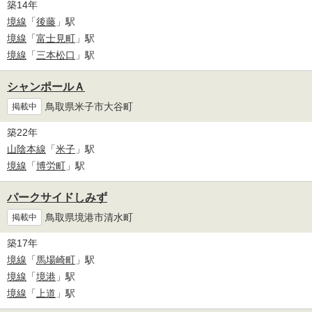
築14年
境線
「
後藤
」駅
境線
「
富士見町
」駅
境線
「
三本松口
」駅
シャンポールＡ
鳥取県米子市大谷町
掲載中
築22年
山陰本線
「
米子
」駅
境線
「
博労町
」駅
パークサイドしみず
鳥取県境港市清水町
掲載中
築17年
境線
「
馬場崎町
」駅
境線
「
境港
」駅
境線
「
上道
」駅