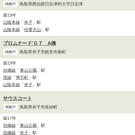
鳥取県西伯郡日吉津村大字日吉津
掲載中
築19年
山陰本線
「
米子
」駅
山陰本線
「
伯耆大山
」駅
プロムナード’０７ A棟
鳥取県米子市観音寺新町
掲載中
築19年
伯備線
「
東山公園
」駅
境線
「
博労町
」駅
山陰本線
「
米子
」駅
サウスコート
鳥取県米子市長砂町
掲載中
築17年
伯備線
「
東山公園
」駅
伯備線
「
米子
」駅