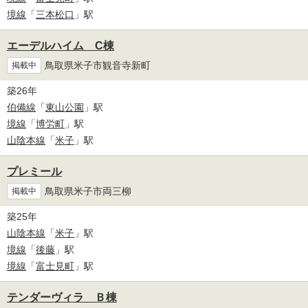
境線
「
三本松口
」駅
エーデルハイム C棟
鳥取県米子市観音寺新町
掲載中
築26年
伯備線
「
東山公園
」駅
境線
「
博労町
」駅
山陰本線
「
米子
」駅
プレミール
鳥取県米子市両三柳
掲載中
築25年
山陰本線
「
米子
」駅
境線
「
後藤
」駅
境線
「
富士見町
」駅
テンダーヴィラ Ｂ棟