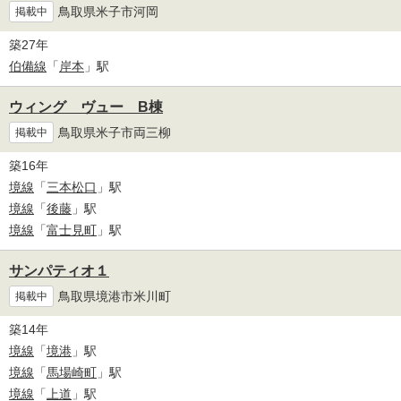
鳥取県米子市河岡
掲載中
築27年
伯備線
「
岸本
」駅
ウィング ヴュー B棟
鳥取県米子市両三柳
掲載中
築16年
境線
「
三本松口
」駅
境線
「
後藤
」駅
境線
「
富士見町
」駅
サンパティオ１
鳥取県境港市米川町
掲載中
築14年
境線
「
境港
」駅
境線
「
馬場崎町
」駅
境線
「
上道
」駅