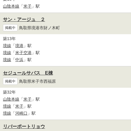
山陰本線
「
米子
」駅
サン・アージュ ２
鳥取県境港市財ノ木町
掲載中
築13年
境線
「
境港
」駅
境線
「
米子空港
」駅
境線
「
中浜
」駅
セジュールサバス E棟
鳥取県米子市西福原
掲載中
築32年
山陰本線
「
米子
」駅
境線
「
米子
」駅
境線
「
河崎口
」駅
リバーポートリョウ