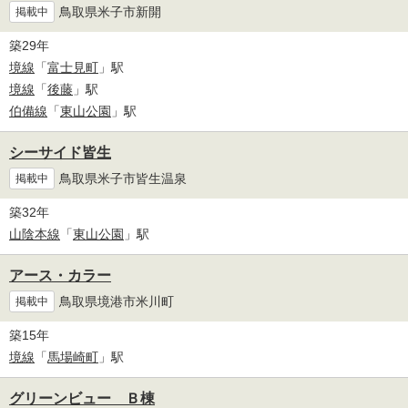
鳥取県米子市新開
掲載中
築29年
境線
「
富士見町
」駅
境線
「
後藤
」駅
伯備線
「
東山公園
」駅
シーサイド皆生
鳥取県米子市皆生温泉
掲載中
築32年
山陰本線
「
東山公園
」駅
アース・カラー
鳥取県境港市米川町
掲載中
築15年
境線
「
馬場崎町
」駅
グリーンビュー Ｂ棟