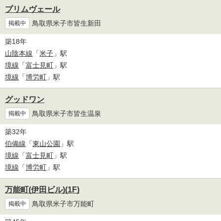
プリムヴェール
鳥取県米子市皆生新田
掲載中
築18年
山陰本線
「
米子
」駅
境線
「
富士見町
」駅
境線
「
博労町
」駅
グッドワン
鳥取県米子市皆生温泉
掲載中
築32年
伯備線
「
東山公園
」駅
境線
「
富士見町
」駅
境線
「
博労町
」駅
万能町(伊田ビル)(1F)
鳥取県米子市万能町
掲載中