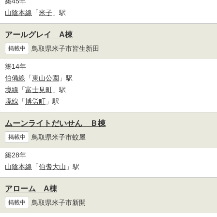
築45年
山陰本線
「
米子
」駅
アールグレイ A棟
鳥取県米子市皆生新田
掲載中
築14年
伯備線
「
東山公園
」駅
境線
「
富士見町
」駅
境線
「
博労町
」駅
ムーンライトだいせん Ｂ棟
鳥取県米子市蚊屋
掲載中
築28年
山陰本線
「
伯耆大山
」駅
アローム A棟
鳥取県米子市新開
掲載中