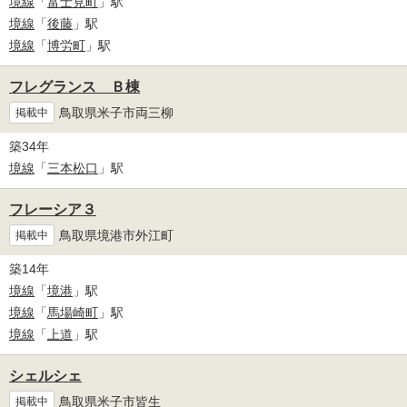
境線
「
富士見町
」駅
境線
「
後藤
」駅
境線
「
博労町
」駅
フレグランス Ｂ棟
鳥取県米子市両三柳
掲載中
築34年
境線
「
三本松口
」駅
フレーシア３
鳥取県境港市外江町
掲載中
築14年
境線
「
境港
」駅
境線
「
馬場崎町
」駅
境線
「
上道
」駅
シェルシェ
鳥取県米子市皆生
掲載中