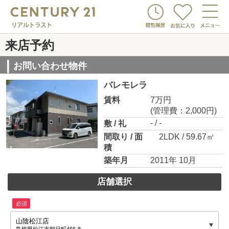
来店予約
お問い合わせ物件
バレモレラ
賃料
7万円
(管理費：2,000円)
- / -
敷 / 礼
間取り / 面
2LDK / 59.67㎡
積
築年月
2011年 10月
店舗選択
必須
山陰松江店