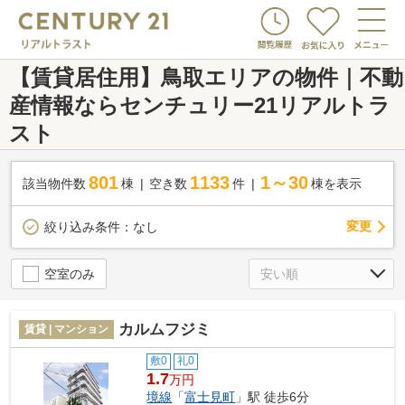
【賃貸居住用】鳥取エリアの物件｜不動
産情報ならセンチュリー21リアルトラ
スト
801
1133
1～30
該当物件数
棟
空き数
件
棟を表示
変更
絞り込み条件：
なし
空室のみ
カルムフジミ
賃貸 | マンション
敷0
礼0
1.7
万円
境線
「
富士見町
」駅 徒歩6分