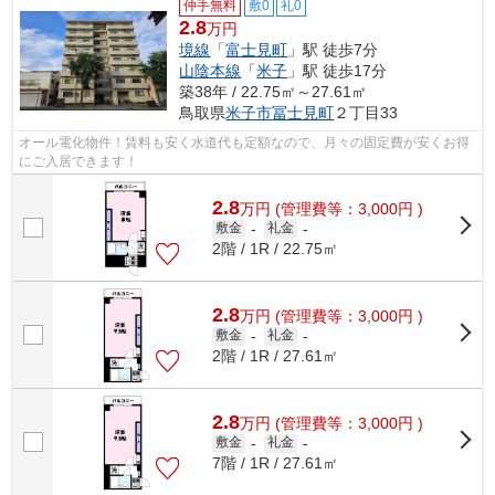
仲手無料
敷0
礼0
2.8
万円
境線
「
富士見町
」駅 徒歩7分
山陰本線
「
米子
」駅 徒歩17分
築38年 / 22.75㎡～27.61㎡
鳥取県
米子市
冨士見町
２丁目33
オール電化物件！賃料も安く水道代も定額なので、月々の固定費が安くお得
にご入居できます！
2.8
万
円
(管理費等：3,000円 )
敷金
-
礼金
-
2階 / 1R / 22.75㎡
2.8
万
円
(管理費等：3,000円 )
敷金
-
礼金
-
2階 / 1R / 27.61㎡
2.8
万
円
(管理費等：3,000円 )
敷金
-
礼金
-
7階 / 1R / 27.61㎡