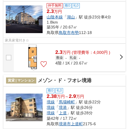
仲手無料
敷0
礼0
2.3
万円
山陰本線
「
湖山
」駅 徒歩23分車4分
1.8km
築35年 / 20.67㎡
鳥取県
鳥取市
布勢
112-18
家具家電付き☆
2.3
万
円
(管理費等：4,000円 )
敷金
-
礼金
-
4階 / 1K / 20.67㎡
メゾン・ド・フオレ境港
賃貸 | マンション
敷0
礼0
2.38
2.9
万円～
万円
境線
「
馬場崎町
」駅 徒歩22分
境線
「
境港
」駅 徒歩26分
境線
「
上道
」駅 徒歩28分
築42年 / 17.72㎡
鳥取県
境港市
上道町
2175-6