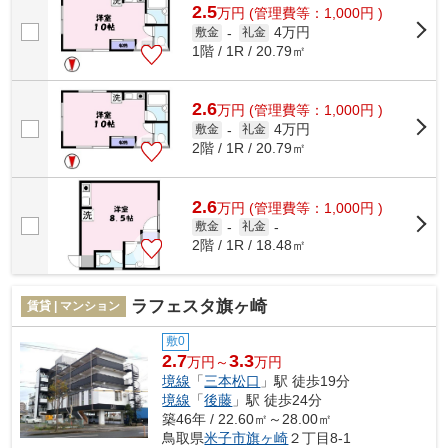
2.5
万
円
(管理費等：1,000円 )
4万円
敷金
-
礼金
1階 / 1R / 20.79㎡
2.6
万
円
(管理費等：1,000円 )
4万円
敷金
-
礼金
2階 / 1R / 20.79㎡
2.6
万
円
(管理費等：1,000円 )
敷金
-
礼金
-
2階 / 1R / 18.48㎡
ラフェスタ旗ヶ崎
賃貸 | マンション
敷0
2.7
3.3
万円～
万円
境線
「
三本松口
」駅 徒歩19分
境線
「
後藤
」駅 徒歩24分
築46年 / 22.60㎡～28.00㎡
鳥取県
米子市
旗ヶ崎
２丁目8-1