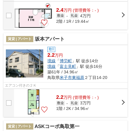
2.4
万
円
(管理費等：- )
4万円
敷金
-
礼金
2階 / 1R / 19.44㎡
坂本アパート
賃貸 | アパート
敷0
2.2
万円
境線
「
博労町
」駅 徒歩14分
境線
「
富士見町
」駅 徒歩16分
築61年 / 34.96㎡
鳥取県
米子市
東福原
２丁目14-20
エアコン付きの２Ｋ
2.2
万
円
(管理費等：- )
3万円
敷金
-
礼金
1階 / 2K / 34.96㎡
ASKコーポ鳥取第一
賃貸 | アパート