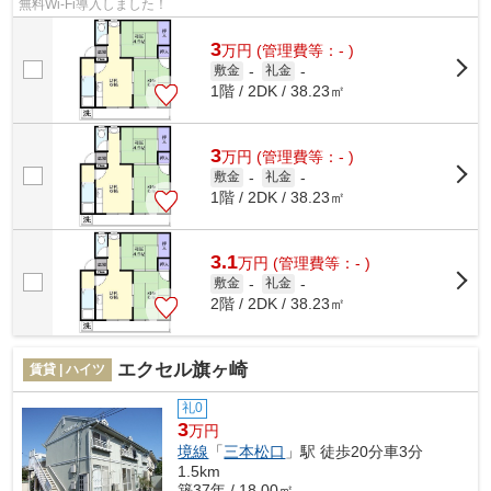
無料Wi-Fi導入しました！
3
万
円
(管理費等：- )
敷金
-
礼金
-
1階 / 2DK / 38.23㎡
3
万
円
(管理費等：- )
敷金
-
礼金
-
1階 / 2DK / 38.23㎡
3.1
万
円
(管理費等：- )
敷金
-
礼金
-
2階 / 2DK / 38.23㎡
エクセル旗ヶ崎
賃貸 | ハイツ
礼0
3
万円
境線
「
三本松口
」駅 徒歩20分車3分
1.5km
築37年 / 18.00㎡