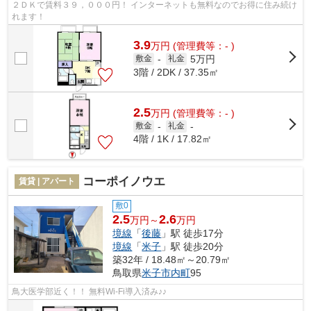
２ＤＫで賃料３９，０００円！ インターネットも無料なのでお得に住み続け
れます！
3.9
万
円
(管理費等：- )
5万円
敷金
-
礼金
3階 / 2DK / 37.35㎡
2.5
万
円
(管理費等：- )
敷金
-
礼金
-
4階 / 1K / 17.82㎡
コーポイノウエ
賃貸 | アパート
敷0
2.5
2.6
万円～
万円
境線
「
後藤
」駅 徒歩17分
境線
「
米子
」駅 徒歩20分
築32年 / 18.48㎡～20.79㎡
鳥取県
米子市
内町
95
鳥大医学部近く！！ 無料Wi-Fi導入済み♪♪