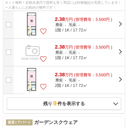
ネット無料！定額水道代で賃料も安く周辺には利便施設が充実しています！
一人暮らしにお勧めの物件です！
2.38
万
円
(管理費等：3,500円 )
敷金
-
礼金
-
1階 / 1K / 17.72㎡
2.38
万
円
(管理費等：3,500円 )
敷金
-
礼金
-
1階 / 1K / 17.72㎡
2.38
万
円
(管理費等：3,500円 )
敷金
-
礼金
-
2階 / 1K / 17.72㎡
9
残り
件を表示する
ガーデンスクウェア
賃貸 | アパート