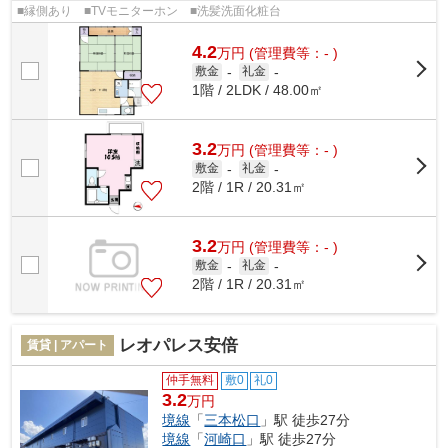
■縁側あり ■TVモニターホン ■洗髪洗面化粧台
4.2
万
円
(管理費等：- )
敷金
-
礼金
-
1階 / 2LDK / 48.00㎡
3.2
万
円
(管理費等：- )
敷金
-
礼金
-
2階 / 1R / 20.31㎡
3.2
万
円
(管理費等：- )
敷金
-
礼金
-
2階 / 1R / 20.31㎡
レオパレス安倍
賃貸 | アパート
仲手無料
敷0
礼0
3.2
万円
境線
「
三本松口
」駅 徒歩27分
境線
「
河崎口
」駅 徒歩27分