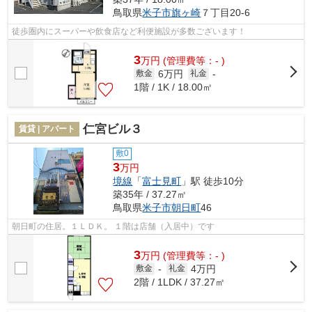
鳥取県
米子市
旗ヶ崎
７丁目20-6
徒歩圏内にスーパーや飲食店など利便施設が多数ございます！
3
万
円
(管理費等：- )
6万円
敷金
礼金
-
1階 / 1K / 18.00㎡
仁宮ビル３
賃貸 | アパート
敷0
3
万円
境線
「
富士見町
」駅 徒歩10分
築35年 / 37.27㎡
鳥取県
米子市
朝日町
46
朝日町の住居。１ＬＤＫ。 １階は店舗（入居中）です
3
万
円
(管理費等：- )
4万円
敷金
-
礼金
2階 / 1LDK / 37.27㎡