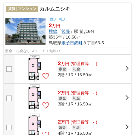
カルムニシキ
賃貸 | マンション
敷0
礼0
2
万円
境線
「
後藤
」駅 徒歩6分
築35年 / 16.50㎡
鳥取県
米子市
錦町
３丁目63-5
敷金・礼金なし Ｗｉ－Ｆｉ無料♪♪
2
万
円
(管理費等：- )
敷金
-
礼金
-
2階 / 1R / 16.50㎡
2
万
円
(管理費等：- )
敷金
-
礼金
-
3階 / 1R / 16.50㎡
2
万
円
(管理費等：- )
敷金
-
礼金
-
4階 / 1R / 16.50㎡