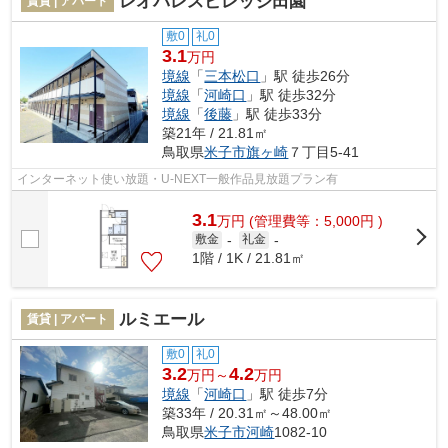
レオパレスビレッジ田園
賃貸 | アパート
敷0
礼0
3.1
万円
境線
「
三本松口
」駅 徒歩26分
境線
「
河崎口
」駅 徒歩32分
境線
「
後藤
」駅 徒歩33分
築21年 / 21.81㎡
鳥取県
米子市
旗ヶ崎
７丁目5-41
インターネット使い放題・U-NEXT一般作品見放題プラン有
3.1
万
円
(管理費等：5,000円 )
敷金
-
礼金
-
1階 / 1K / 21.81㎡
ルミエール
賃貸 | アパート
敷0
礼0
3.2
4.2
万円～
万円
境線
「
河崎口
」駅 徒歩7分
築33年 / 20.31㎡～48.00㎡
鳥取県
米子市
河崎
1082-10