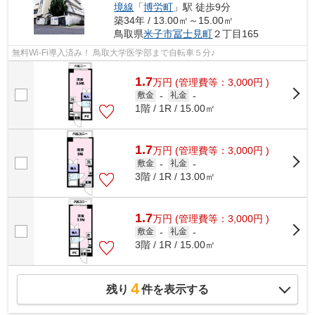
境線
「
博労町
」駅 徒歩9分
築34年 / 13.00㎡～15.00㎡
鳥取県
米子市
冨士見町
２丁目165
無料Wi-Fi導入済み！ 鳥取大学医学部まで自転車５分♪
1.7
万
円
(管理費等：3,000円 )
敷金
-
礼金
-
1階 / 1R / 15.00㎡
1.7
万
円
(管理費等：3,000円 )
敷金
-
礼金
-
3階 / 1R / 13.00㎡
1.7
万
円
(管理費等：3,000円 )
敷金
-
礼金
-
3階 / 1R / 15.00㎡
4
残り
件を表示する