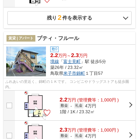
2
残り
件を表示する
プティ・フルール
賃貸 | アパート
敷0
2.2
2.3
万円～
万円
境線
「
富士見町
」駅 徒歩5分
築26年 / 23.32㎡
鳥取県
米子市
錦町
１丁目57
ふれあいの里近く、錦町の１Ｋです。 コンビニやドラッグストアも徒歩圏
内。
2.2
万
円
(管理費等：1,000円 )
4万円
敷金
-
礼金
1階 / 1K / 23.32㎡
2.3
万
円
(管理費等：1,000円 )
4万円
敷金
-
礼金