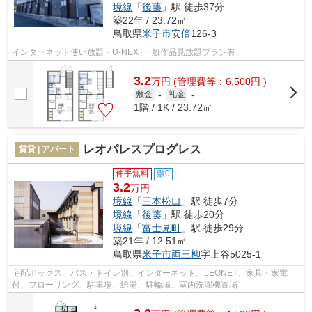
境線
「
後藤
」駅 徒歩37分
築22年 / 23.72㎡
鳥取県
米子市
安倍
126-3
インターネット使い放題・U-NEXT一般作品見放題プラン有
3.2
万
円
(管理費等：6,500円 )
敷金
-
礼金
-
1階 / 1K / 23.72㎡
レオパレスプログレス
賃貸 | アパート
仲手無料
敷0
3.2
万円
境線
「
三本松口
」駅 徒歩7分
境線
「
後藤
」駅 徒歩20分
境線
「
富士見町
」駅 徒歩29分
築21年 / 12.51㎡
鳥取県
米子市
両三柳
字上谷5025-1
宅配ボックス、バス・トイレ別、インターネット、LEONET、家具・家電
付、フローリング、駐車場、給湯、駐輪場、室内洗濯機置場