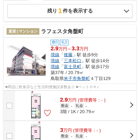
1
残り
件を表示する
ラフェスタ角盤町
賃貸 | マンション
敷0
礼0
2.9
3.3
万円～
万円
境線
「
後藤
」駅 徒歩9分
境線
「
三本松口
」駅 徒歩14分
境線
「
富士見町
」駅 徒歩17分
築37年 / 20.79㎡
鳥取県
米子市
角盤町
４丁目129
■周辺に飲食店など生活利便施設多数あり ■ペットＯＫ♪
2.9
万
円
(管理費等：- )
敷金
-
礼金
-
3階 / 1K / 20.79㎡
3
万
円
(管理費等：- )
敷金
-
礼金
-