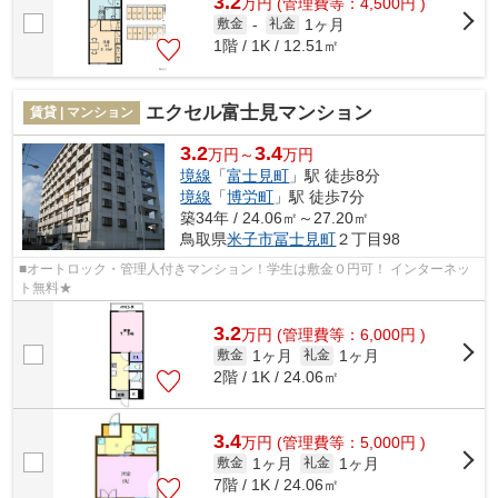
3.2
万
円
(管理費等：4,500円 )
1ヶ月
敷金
-
礼金
1階 / 1K / 12.51㎡
エクセル富士見マンション
賃貸 | マンション
3.2
3.4
万円～
万円
境線
「
富士見町
」駅 徒歩8分
境線
「
博労町
」駅 徒歩7分
築34年 / 24.06㎡～27.20㎡
鳥取県
米子市
冨士見町
２丁目98
■オートロック・管理人付きマンション！学生は敷金０円可！ インターネッ
ト無料★
3.2
万
円
(管理費等：6,000円 )
1ヶ月
1ヶ月
敷金
礼金
2階 / 1K / 24.06㎡
3.4
万
円
(管理費等：5,000円 )
1ヶ月
1ヶ月
敷金
礼金
7階 / 1K / 24.06㎡