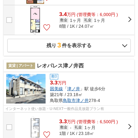
3.4
万
円
(管理費等：6,000円 )
1ヶ月
1ヶ月
敷金
礼金
8階 / 1K / 24.07㎡
3
残り
件を表示する
レオパレス津ノ井西
賃貸 | アパート
敷0
3.3
万円
因美線
「
津ノ井
」駅 徒歩6分
築21年 / 23.18㎡
鳥取県
鳥取市
津ノ井
278-4
インターネット使い放題・U-NEXT一般作品見放題プラン有
3.3
万
円
(管理費等：6,500円 )
1ヶ月
敷金
-
礼金
1階 / 1K / 23.18㎡