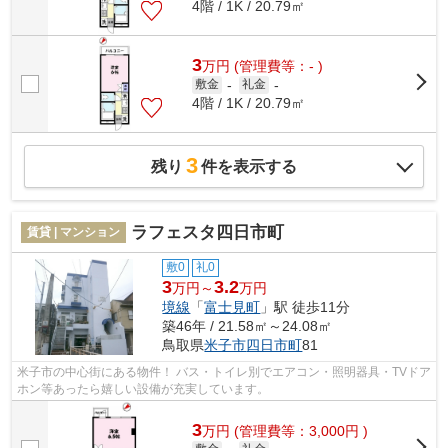
4階 / 1K / 20.79㎡
3
万
円
(管理費等：- )
敷金
-
礼金
-
4階 / 1K / 20.79㎡
3
残り
件を表示する
ラフェスタ四日市町
賃貸 | マンション
敷0
礼0
3
3.2
万円～
万円
境線
「
富士見町
」駅 徒歩11分
築46年 / 21.58㎡～24.08㎡
鳥取県
米子市
四日市町
81
米子市の中心街にある物件！ バス・トイレ別でエアコン・照明器具・TVドア
ホン等あったら嬉しい設備が充実しています。
3
万
円
(管理費等：3,000円 )