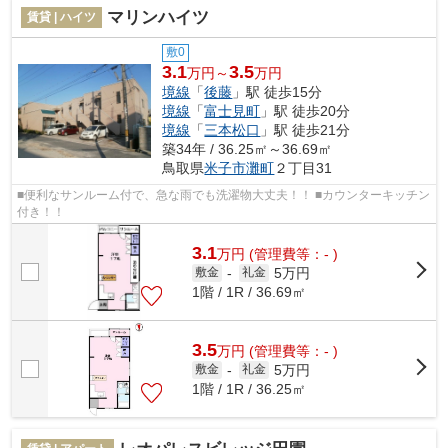
マリンハイツ
賃貸 | ハイツ
敷0
3.1
3.5
万円～
万円
境線
「
後藤
」駅 徒歩15分
境線
「
富士見町
」駅 徒歩20分
境線
「
三本松口
」駅 徒歩21分
築34年 / 36.25㎡～36.69㎡
鳥取県
米子市
灘町
２丁目31
■便利なサンルーム付で、急な雨でも洗濯物大丈夫！！ ■カウンターキッチン
付き！！
3.1
万
円
(管理費等：- )
5万円
敷金
-
礼金
1階 / 1R / 36.69㎡
3.5
万
円
(管理費等：- )
5万円
敷金
-
礼金
1階 / 1R / 36.25㎡