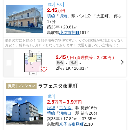
敷0
礼0
2.45
万円
境線
「
境港
」駅 バス1分 「大正町」 停歩
17分
築25年 / 20.81㎡
鳥取県
境港市
芝町
1612
単身の方にお勧め！ 告知事項有の物件ですが、その分家賃が相場よりかなり
お安く、賃料も1カ月ＦＲとなっております！ 大通り沿いでい立地もよく過
ごしやすい環境です！
2.45
万
円
(管理費等：2,200円 )
敷金
-
礼金
-
2階 / 1K / 20.81㎡
ラフェスタ夜見町
賃貸 | マンション
敷0
2.5
3.9
万円～
万円
境線
「
弓ケ浜
」駅 徒歩16分
境線
「
河崎口
」駅 徒歩20分
築35年 / 17.82㎡～37.35㎡
鳥取県
米子市
夜見町
2110