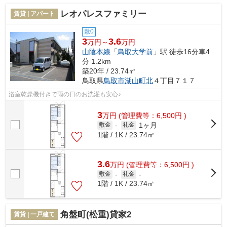
レオパレスファミリー
賃貸 | アパート
敷0
3
3.6
万円～
万円
山陰本線
「
鳥取大学前
」駅 徒歩16分車4
分 1.2km
築20年 / 23.74㎡
鳥取県
鳥取市
湖山町北
４丁目７１７
浴室乾燥機付きで雨の日のお洗濯も安心♪
3
万
円
(管理費等：6,500円 )
1ヶ月
敷金
-
礼金
1階 / 1K / 23.74㎡
3.6
万
円
(管理費等：6,500円 )
敷金
-
礼金
-
1階 / 1K / 23.74㎡
角盤町(松重)貸家2
賃貸 | 一戸建て