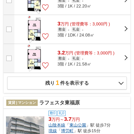
敷金
-
礼金
-
3階 / 1K / 22.20㎡
3
万
円
(管理費等：3,000円 )
敷金
-
礼金
-
3階 / 1DK / 24.08㎡
3.2
万
円
(管理費等：3,000円 )
敷金
-
礼金
-
3階 / 1K / 21.58㎡
1
残り
件を表示する
ラフェスタ東福原
賃貸 | マンション
敷0
礼0
3
3.7
万円～
万円
山陰本線
「
東山公園
」駅 徒歩7分
境線
「
博労町
」駅 徒歩15分