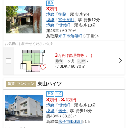
礼0
3
万円
境線
「
後藤
」駅 徒歩9分
境線
「
富士見町
」駅 徒歩12分
境線
「
博労町
」駅 徒歩18分
築46年 / 60.70㎡
鳥取県
米子市
角盤町
３丁目94
お気軽にお問合せください☆彡
3
万
円
(管理費等：- )
1ヶ月
敷金
礼金
-
- / 3DK / 60.70㎡
東山ハイツ
賃貸 | マンション
敷0
礼0
3
3.1
万円～
万円
境線
「
博労町
」駅 徒歩10分
境線
「
米子
」駅 徒歩14分
築43年 / 38.23㎡
鳥取県
米子市
昭和町
81-5