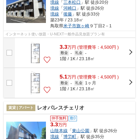
境線
「
三本松口
」駅 徒歩20分
境線
「
河崎口
」駅 徒歩26分
境線
「
後藤
」駅 徒歩33分
築23年 / 23.18㎡
鳥取県
米子市
旗ヶ崎
９丁目2－1
インターネット使い放題・U-NEXT一般作品見放題プラン有
3.3
万
円
(管理費等：4,500円 )
敷金
-
礼金
-
1階 / 1K / 23.18㎡
5.1
万
円
(管理費等：4,500円 )
1ヶ月
敷金
-
礼金
1階 / 1K / 23.18㎡
レオパレスチェリオ
賃貸 | アパート
仲手無料
敷0
3.3
万円
山陰本線
「
東山公園
」駅 徒歩26分
境線
「
博労町
」駅 徒歩35分