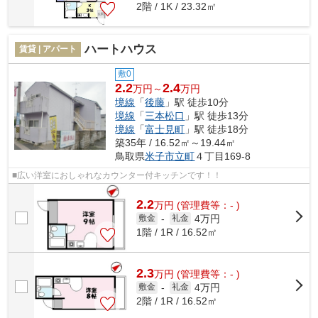
2階 / 1K / 23.32㎡
ハートハウス
賃貸 | アパート
敷0
2.2
2.4
万円～
万円
境線
「
後藤
」駅 徒歩10分
境線
「
三本松口
」駅 徒歩13分
境線
「
富士見町
」駅 徒歩18分
築35年 / 16.52㎡～19.44㎡
鳥取県
米子市
立町
４丁目169-8
■広い洋室におしゃれなカウンター付キッチンです！！
2.2
万
円
(管理費等：- )
4万円
敷金
-
礼金
1階 / 1R / 16.52㎡
2.3
万
円
(管理費等：- )
4万円
敷金
-
礼金
2階 / 1R / 16.52㎡