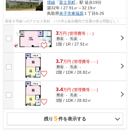
境線
「
富士見町
」駅 徒歩19分
築32年 / 27.91㎡～32.19㎡
鳥取県
米子市
東福原
１丁目6-25
国道９号線へのアクセス良好、バス停も徒歩圏内で交通の便も問題なし！
3
万
円
(管理費等：- )
敷金
-
礼金
-
1階 / 1R / 27.91㎡
3.7
万
円
(管理費等：- )
敷金
-
礼金
-
2階 / 1DK / 28.82㎡
3.4
万
円
(管理費等：- )
敷金
-
礼金
-
3階 / 1DK / 28.82㎡
5
残り
件を表示する