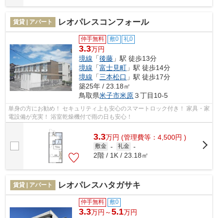
レオパレスコンフォール
賃貸 | アパート
仲手無料
敷0
礼0
3.3
万円
境線
「
後藤
」駅 徒歩13分
境線
「
富士見町
」駅 徒歩14分
境線
「
三本松口
」駅 徒歩17分
築25年 / 23.18㎡
鳥取県
米子市
米原
３丁目10-5
単身の方にお勧め！ セキュリティ上も安心のスマートロック付き！ 家具・家
電設備が充実！ 浴室乾燥機付で雨の日も安心！
3.3
万
円
(管理費等：4,500円 )
敷金
-
礼金
-
2階 / 1K / 23.18㎡
レオパレスハタガサキ
賃貸 | アパート
仲手無料
敷0
3.3
5.1
万円～
万円