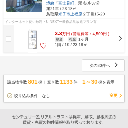
境線
「
富士見町
」駅 徒歩37分
築21年 / 23.18㎡
鳥取県
米子市
上福原
２丁目15-29
インターネット使い放題・U-NEXT一般作品見放題プラン有
3.3
万
円
(管理費等：4,500円 )
1ヶ月
敷金
-
礼金
1階 / 1K / 23.18㎡
次の30件へ
801
1133
1～30
該当物件数
棟
空き数
件
棟を表示
変更
絞り込み条件：
なし
センチュリー21 リアルトラストは兵庫、鳥取、島根周辺の
賃貸・売買の物件情報を取り扱っております。