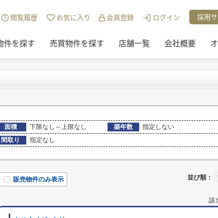
・投資)地域から探す
>
赤穂市
>
木津の売買物件
採用サ
閲覧履歴
お気に入り
会員登録
ログイン
物件を探す
売買物件を探す
店舗一覧
会社概要
オ
面積
下限なし～上限なし
築年数
指定しない
間取り
指定なし
並び順：
販売物件のみ表示
該