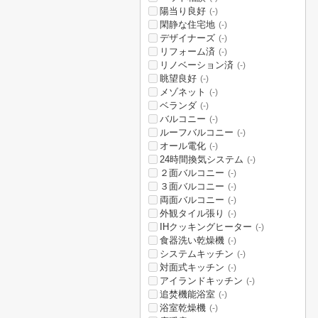
陽当り良好
(-)
閑静な住宅地
(-)
デザイナーズ
(-)
リフォーム済
(-)
リノベーション済
(-)
眺望良好
(-)
メゾネット
(-)
ベランダ
(-)
バルコニー
(-)
ルーフバルコニー
(-)
オール電化
(-)
24時間換気システム
(-)
２面バルコニー
(-)
３面バルコニー
(-)
両面バルコニー
(-)
外観タイル張り
(-)
IHクッキングヒーター
(-)
食器洗い乾燥機
(-)
システムキッチン
(-)
対面式キッチン
(-)
アイランドキッチン
(-)
追焚機能浴室
(-)
浴室乾燥機
(-)