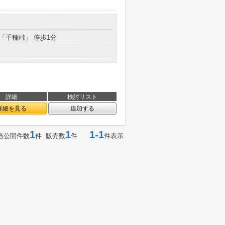
 「千種峠」 停歩1分
詳細
検討リスト
詳細を見る
追加する
1
1
1-1
当公開件数
件 販売数
件
件表示