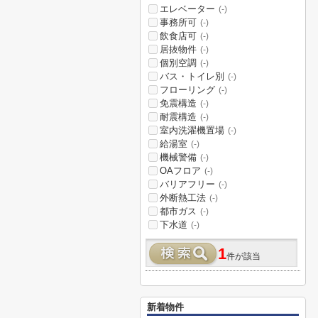
エレベーター
(-)
事務所可
(-)
飲食店可
(-)
居抜物件
(-)
個別空調
(-)
バス・トイレ別
(-)
フローリング
(-)
免震構造
(-)
耐震構造
(-)
室内洗濯機置場
(-)
給湯室
(-)
機械警備
(-)
OAフロア
(-)
バリアフリー
(-)
外断熱工法
(-)
都市ガス
(-)
下水道
(-)
1
件が該当
新着物件