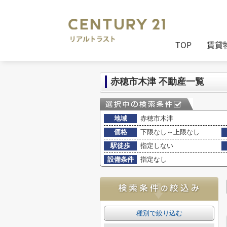
センチュリー21リアルトラスト
>
(売買
TOP
賃貸
赤穂市木津 不動産一覧
地域
赤穂市木津
価格
下限なし～上限なし
駅徒歩
指定しない
設備条件
指定なし
種別で絞り込む