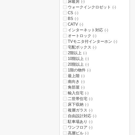
床暖房
(-)
ウォークインクロゼット
(-)
CS
(-)
BS
(-)
CATV
(-)
インターネット対応
(-)
オートロック
(-)
TVモニタ付インターホン
(-)
宅配ボックス
(-)
2階以上
(-)
10階以上
(-)
20階以上
(-)
1階の物件
(-)
最上階
(-)
南向き
(-)
角部屋
(-)
輸入住宅
(-)
二世帯住宅
(-)
床下収納
(-)
複層ガラス
(-)
自由設計対応
(-)
駐車場あり
(-)
ワンフロア
(-)
高層ビル
(-)