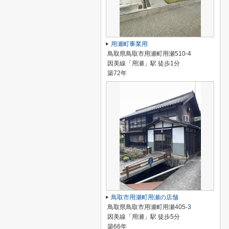
用瀬町事業用
鳥取県鳥取市用瀬町用瀬510-4
因美線「用瀬」駅 徒歩1分
築72年
鳥取市用瀬町用瀬の店舗
鳥取県鳥取市用瀬町用瀬405-3
因美線「用瀬」駅 徒歩5分
築66年