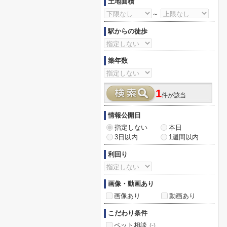
土地面積
～
駅からの徒歩
築年数
1
件が該当
情報公開日
指定しない
本日
3日以内
1週間以内
利回り
画像・動画あり
画像あり
動画あり
こだわり条件
ペット相談
(-)