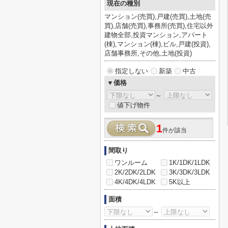
現在の種別
マンション(売買),戸建(売買),土地(売
買),店舗(売買),事務所(売買),住宅以外
建物全部,投資マンション,アパート
(棟),マンション(棟),ビル,戸建(投資),
店舗事務所,その他,土地(投資)
指定しない
新築
中古
▼価格
～
値下げ物件
1
件が該当
間取り
ワンルーム
1K/1DK/1LDK
2K/2DK/2LDK
3K/3DK/3LDK
4K/4DK/4LDK
5K以上
面積
～