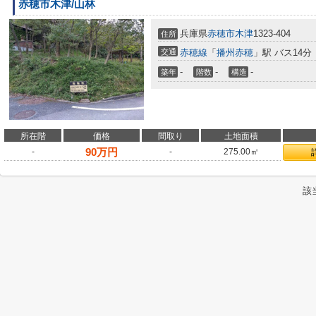
赤穂市木津/山林
兵庫県
赤穂市
木津
1323-404
住所
交通
赤穂線
「
播州赤穂
」駅 バス14分
-
-
-
築年
階数
構造
所在階
価格
間取り
土地面積
90
万円
-
-
275.00㎡
該