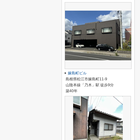
嫁島町ビル
島根県松江市嫁島町11-9
山陰本線「乃木」駅 徒歩9分
築40年