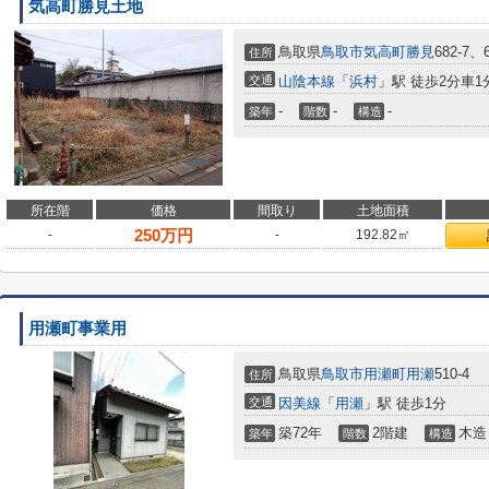
気高町勝見土地
鳥取県
鳥取市
気高町勝見
682-7、6
住所
交通
山陰本線
「
浜村
」駅 徒歩2分車1分
-
-
-
築年
階数
構造
所在階
価格
間取り
土地面積
250
万円
-
-
192.82㎡
用瀬町事業用
鳥取県
鳥取市
用瀬町用瀬
510-4
住所
交通
因美線
「
用瀬
」駅 徒歩1分
築72年
2階建
木造
築年
階数
構造