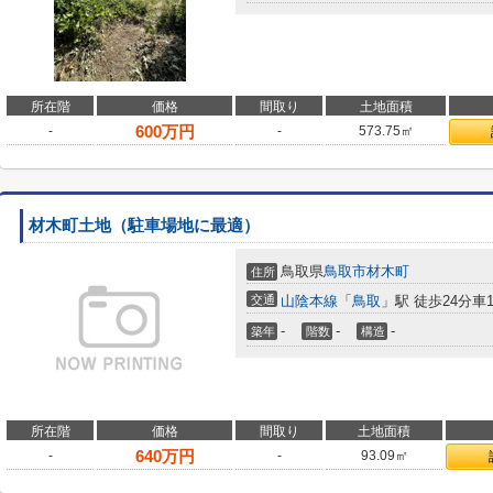
所在階
価格
間取り
土地面積
600
万円
-
-
573.75㎡
材木町土地（駐車場地に最適）
鳥取県
鳥取市
材木町
住所
交通
山陰本線
「
鳥取
」駅 徒歩24分車11
-
-
-
築年
階数
構造
所在階
価格
間取り
土地面積
640
万円
-
-
93.09㎡