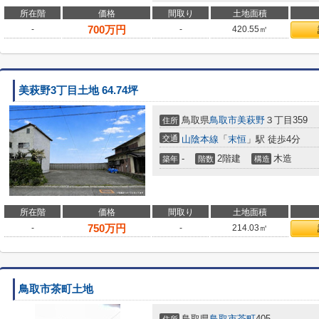
所在階
価格
間取り
土地面積
700
万円
-
-
420.55㎡
美萩野3丁目土地 64.74坪
鳥取県
鳥取市
美萩野
３丁目359
住所
交通
山陰本線
「
末恒
」駅 徒歩4分
-
2階建
木造
築年
階数
構造
所在階
価格
間取り
土地面積
750
万円
-
-
214.03㎡
鳥取市茶町土地
鳥取県
鳥取市
茶町
405