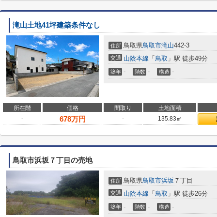
滝山土地41坪建築条件なし
鳥取県
鳥取市
滝山
442-3
住所
交通
山陰本線
「
鳥取
」駅 徒歩49分
-
-
-
築年
階数
構造
所在階
価格
間取り
土地面積
678
万円
-
-
135.83㎡
鳥取市浜坂７丁目の売地
鳥取県
鳥取市
浜坂
７丁目
住所
交通
山陰本線
「
鳥取
」駅 徒歩26分
-
-
-
築年
階数
構造