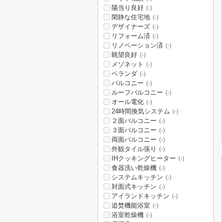
陽当り良好
(-)
閑静な住宅地
(-)
デザイナーズ
(-)
リフォーム済
(-)
リノベーション済
(-)
眺望良好
(-)
メゾネット
(-)
ベランダ
(-)
バルコニー
(-)
ルーフバルコニー
(-)
オール電化
(-)
24時間換気システム
(-)
２面バルコニー
(-)
３面バルコニー
(-)
両面バルコニー
(-)
外観タイル張り
(-)
IHクッキングヒーター
(-)
食器洗い乾燥機
(-)
システムキッチン
(-)
対面式キッチン
(-)
アイランドキッチン
(-)
追焚機能浴室
(-)
浴室乾燥機
(-)