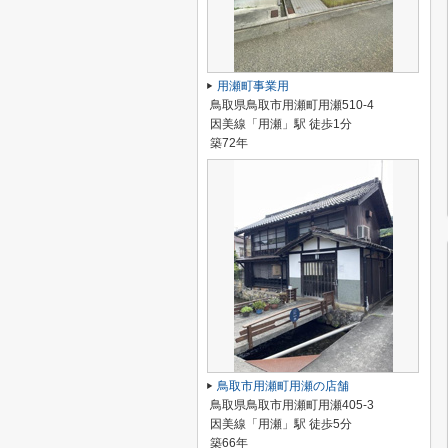
用瀬町事業用
鳥取県鳥取市用瀬町用瀬510-4
因美線「用瀬」駅 徒歩1分
築72年
鳥取市用瀬町用瀬の店舗
鳥取県鳥取市用瀬町用瀬405-3
因美線「用瀬」駅 徒歩5分
築66年