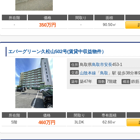
所在階
価格
間取り
面積
350
万円
-
-
90.50㎡
エバーグリーン久松山502号(賃貸中収益物件）
鳥取県
鳥取市
安長
453-1
住所
交通
山陰本線
「
鳥取
」駅 徒歩38分車9分
築47年
7階建
鉄筋
築年
階数
構造
所在階
価格
間取り
専有面積
460
万円
5階
3LDK
62.60㎡