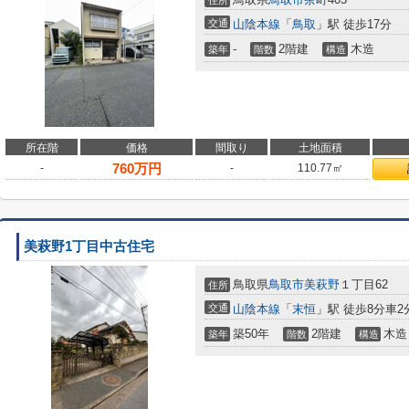
住所
交通
山陰本線
「
鳥取
」駅 徒歩17分
-
2階建
木造
築年
階数
構造
所在階
価格
間取り
土地面積
760
万円
-
-
110.77㎡
美萩野1丁目中古住宅
鳥取県
鳥取市
美萩野
１丁目62
住所
交通
山陰本線
「
末恒
」駅 徒歩8分車2分
築50年
2階建
木造
築年
階数
構造