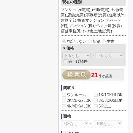
現在の種別
マンション(売買),戸建(売買),土地(売
買),店舗(売買),事務所(売買),住宅以外
建物全部,投資マンション,アパート
(棟),マンション(棟),ビル,戸建(投資),
店舗事務所,その他,土地(投資)
指定しない
新築
中古
▼価格
～
値下げ物件
21
件が該当
間取り
ワンルーム
1K/1DK/1LDK
2K/2DK/2LDK
3K/3DK/3LDK
4K/4DK/4LDK
5K以上
面積
～