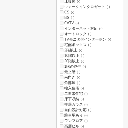
床暖房
(-)
ウォークインクロゼット
(-)
CS
(-)
BS
(-)
CATV
(-)
インターネット対応
(-)
オートロック
(-)
TVモニタ付インターホン
(-)
宅配ボックス
(-)
2階以上
(-)
10階以上
(-)
20階以上
(-)
1階の物件
(-)
最上階
(-)
南向き
(-)
角部屋
(-)
輸入住宅
(-)
二世帯住宅
(-)
床下収納
(-)
複層ガラス
(-)
自由設計対応
(-)
駐車場あり
(-)
ワンフロア
(-)
高層ビル
(-)