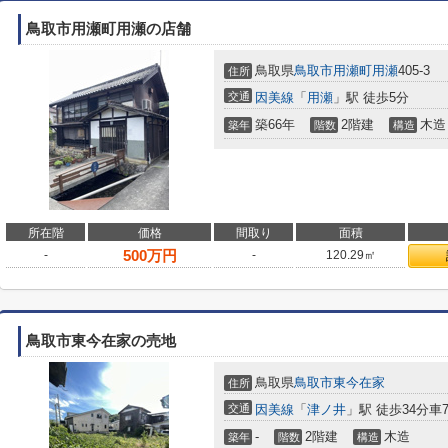
鳥取市用瀬町用瀬の店舗
鳥取県
鳥取市
用瀬町用瀬
405-3
住所
交通
因美線
「
用瀬
」駅 徒歩5分
築66年
2階建
木造
築年
階数
構造
所在階
価格
間取り
面積
500
万円
-
-
120.29㎡
鳥取市東今在家の売地
鳥取県
鳥取市
東今在家
住所
交通
因美線
「
津ノ井
」駅 徒歩34分車7分
-
2階建
木造
築年
階数
構造