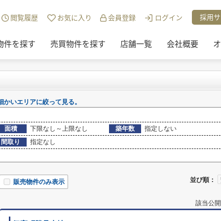
・投資)地域から探す
>
鳥取市の売買物件
採用サ
閲覧履歴
お気に入り
会員登録
ログイン
物件を探す
売買物件を探す
店舗一覧
会社概要
オ
細かいエリアに絞って見る。
面積
下限なし～上限なし
築年数
指定しない
間取り
指定なし
並び順：
販売物件のみ表示
該当公開