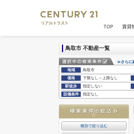
センチュリー21リアルトラスト
>
(売買
TOP
賃貸
鳥取市 不動産一覧
≫さらに
地域
鳥取市
価格
下限なし～上限なし
駅徒歩
指定しない
設備条件
指定なし
種別で絞り込む