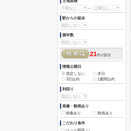
土地面積
～
駅からの徒歩
築年数
21
件が該当
情報公開日
指定しない
本日
3日以内
1週間以内
利回り
画像・動画あり
画像あり
動画あり
こだわり条件
ペット相談
(-)