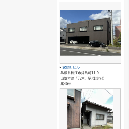
嫁島町ビル
島根県松江市嫁島町11-9
山陰本線「乃木」駅 徒歩9分
築40年