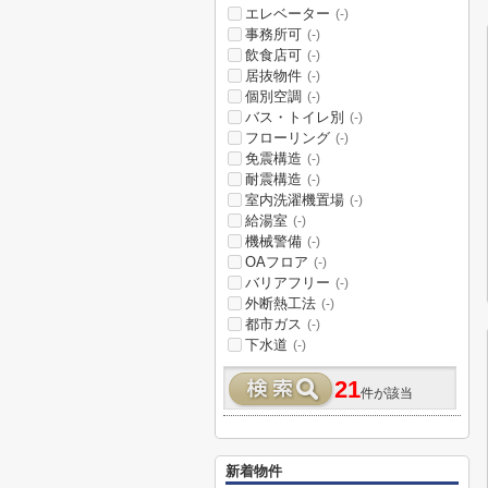
エレベーター
(-)
事務所可
(-)
飲食店可
(-)
居抜物件
(-)
個別空調
(-)
バス・トイレ別
(-)
フローリング
(-)
免震構造
(-)
耐震構造
(-)
室内洗濯機置場
(-)
給湯室
(-)
機械警備
(-)
OAフロア
(-)
バリアフリー
(-)
外断熱工法
(-)
都市ガス
(-)
下水道
(-)
21
件が該当
新着物件