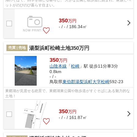
ットがのびのび暮らす住まい。
350
万
円
- / - / 186.34㎡
湯梨浜町松崎土地350万円
売買 | 売地
350
万円
山陰本線
「
松崎
」駅 徒歩11分車3分
0.8km
- / -
鳥取県
東伯郡湯梨浜町
大字松崎
592-23
東郷湖が見渡せる絶景で、東郷湖東公園や散歩道がすぐそばにある魅力的な
土地！
350
万
円
- / - / 161.87㎡