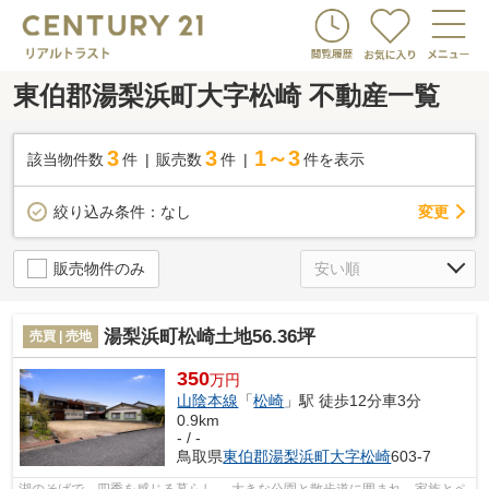
東伯郡湯梨浜町大字松崎 不動産一覧
3
3
1～3
該当物件数
件
販売数
件
件を表示
変更
絞り込み条件：
なし
販売物件のみ
湯梨浜町松崎土地56.36坪
売買 | 売地
350
万円
山陰本線
「
松崎
」駅 徒歩12分車3分
0.9km
- / -
鳥取県
東伯郡湯梨浜町
大字松崎
603-7
湖のそばで、四季を感じる暮らし。 大きな公園と散歩道に囲まれ、家族とペ