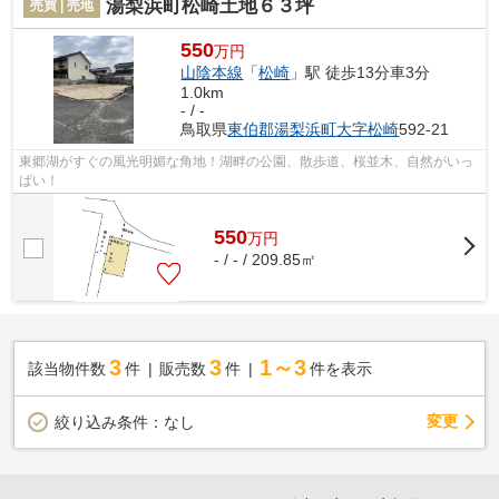
湯梨浜町松崎土地６３坪
売買 | 売地
550
万円
山陰本線
「
松崎
」駅 徒歩13分車3分
1.0km
- / -
鳥取県
東伯郡湯梨浜町
大字松崎
592-21
東郷湖がすぐの風光明媚な角地！湖畔の公園、散歩道、桜並木、自然がいっ
ぱい！
550
万
円
- / - / 209.85㎡
3
3
1～3
該当物件数
件
販売数
件
件を表示
変更
絞り込み条件：
なし