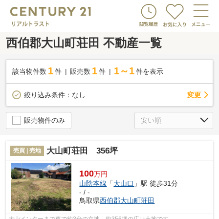
西伯郡大山町荘田 不動産一覧
1
1
1～1
該当物件数
件
販売数
件
件を表示
変更
絞り込み条件：
なし
販売物件のみ
大山町荘田 356坪
売買 | 売地
100
万円
山陰本線
「
大山口
」駅 徒歩31分
- / -
鳥取県
西伯郡大山町
荘田
大山インターまで車で約3分の立地。約356坪の広い土地です。