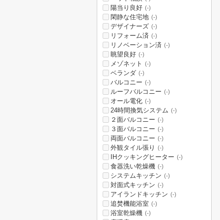
陽当り良好
(-)
閑静な住宅地
(-)
デザイナーズ
(-)
リフォーム済
(-)
リノベーション済
(-)
眺望良好
(-)
メゾネット
(-)
ベランダ
(-)
バルコニー
(-)
ルーフバルコニー
(-)
オール電化
(-)
24時間換気システム
(-)
２面バルコニー
(-)
３面バルコニー
(-)
両面バルコニー
(-)
外観タイル張り
(-)
IHクッキングヒーター
(-)
食器洗い乾燥機
(-)
システムキッチン
(-)
対面式キッチン
(-)
アイランドキッチン
(-)
追焚機能浴室
(-)
浴室乾燥機
(-)