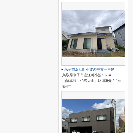
米子市淀江町小波の中古一戸建
鳥取県米子市淀江町小波537-4
山陰本線「伯耆大山」駅 車9分 2.4km
築4年