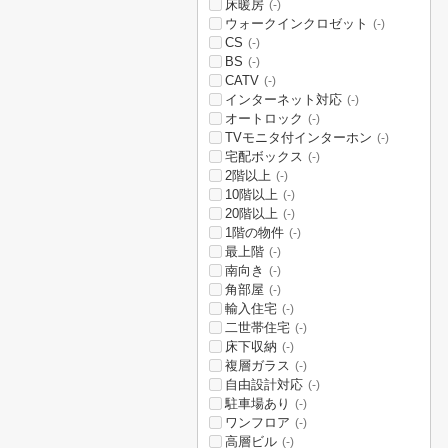
床暖房
(-)
ウォークインクロゼット
(-)
CS
(-)
BS
(-)
CATV
(-)
インターネット対応
(-)
オートロック
(-)
TVモニタ付インターホン
(-)
宅配ボックス
(-)
2階以上
(-)
10階以上
(-)
20階以上
(-)
1階の物件
(-)
最上階
(-)
南向き
(-)
角部屋
(-)
輸入住宅
(-)
二世帯住宅
(-)
床下収納
(-)
複層ガラス
(-)
自由設計対応
(-)
駐車場あり
(-)
ワンフロア
(-)
高層ビル
(-)