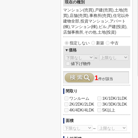
現在の種別
マンション(売買),戸建(売買),土地(売
買),店舗(売買),事務所(売買),住宅以外
建物全部,投資マンション,アパート
(棟),マンション(棟),ビル,戸建(投資),
店舗事務所,その他,土地(投資)
指定しない
新築
中古
▼価格
～
値下げ物件
1
件が該当
間取り
ワンルーム
1K/1DK/1LDK
2K/2DK/2LDK
3K/3DK/3LDK
4K/4DK/4LDK
5K以上
面積
～