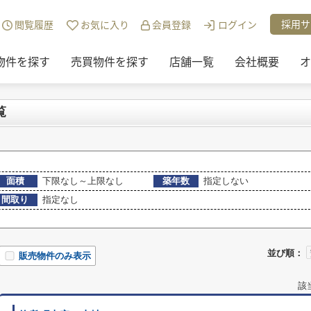
・投資)地域から探す
>
西伯郡伯耆町
>
吉定の売買物件
採用サ
閲覧履歴
お気に入り
会員登録
ログイン
物件を探す
売買物件を探す
店舗一覧
会社概要
オ
覧
面積
下限なし～上限なし
築年数
指定しない
間取り
指定なし
並び順：
販売物件のみ表示
該