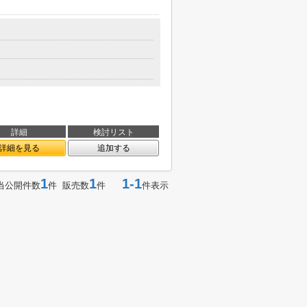
詳細
検討リスト
詳細を見る
追加する
1
1
1-1
当公開件数
件 販売数
件
件表示