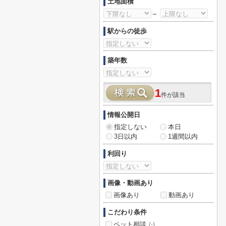
土地面積
～
駅からの徒歩
築年数
1
件が該当
情報公開日
指定しない
本日
3日以内
1週間以内
利回り
画像・動画あり
画像あり
動画あり
こだわり条件
ペット相談
(-)