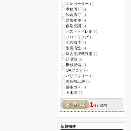
エレベーター
(-)
事務所可
(-)
飲食店可
(-)
居抜物件
(-)
個別空調
(-)
バス・トイレ別
(-)
フローリング
(-)
免震構造
(-)
耐震構造
(-)
室内洗濯機置場
(-)
給湯室
(-)
機械警備
(-)
OAフロア
(-)
バリアフリー
(-)
外断熱工法
(-)
都市ガス
(-)
下水道
(-)
1
件が該当
新着物件