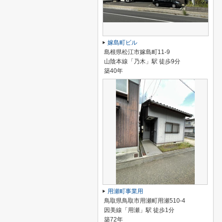
嫁島町ビル
島根県松江市嫁島町11-9
山陰本線「乃木」駅 徒歩9分
築40年
用瀬町事業用
鳥取県鳥取市用瀬町用瀬510-4
因美線「用瀬」駅 徒歩1分
築72年