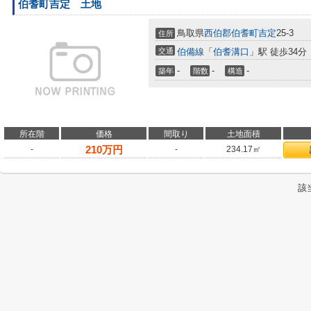
伯耆町吉定 土地
鳥取県
西伯郡伯耆町
吉定
25-3
住所
交通
伯備線
「
伯耆溝口
」駅 徒歩34分
-
-
-
築年
階数
構造
所在階
価格
間取り
土地面積
210
万円
-
-
234.17㎡
該