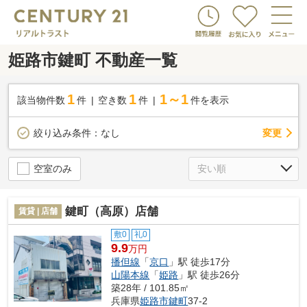
姫路市鍵町 不動産一覧
1
1
1～1
該当物件数
件
空き数
件
件を表示
変更
絞り込み条件：
なし
空室のみ
鍵町（高原）店舗
賃貸 | 店舗
敷0
礼0
9.9
万円
播但線
「
京口
」駅 徒歩17分
山陽本線
「
姫路
」駅 徒歩26分
築28年 / 101.85㎡
兵庫県
姫路市
鍵町
37-2