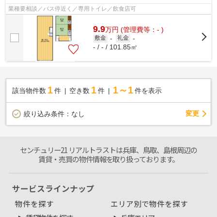
業種要相談／バス停近く／専用トイレ／飲食店可
9.9
万
円
(管理費等：- )
敷金
-
礼金
-
- / - / 101.85㎡
1
1
1～1
該当物件数
件
空き数
件
件を表示
変更
絞り込み条件：
なし
センチュリー21 リアルトラストは兵庫、鳥取、島根周辺の
賃貸・売買の物件情報を取り扱っております。
サービスラインナップ
物件を探す
エリア別で物件を探す