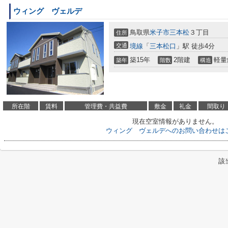
ウィング ヴェルデ
鳥取県
米子市
三本松
３丁目
住所
交通
境線
「
三本松口
」駅 徒歩4分
築15年
2階建
軽量
築年
階数
構造
所在階
賃料
管理費・共益費
敷金
礼金
間取り
現在空室情報がありません。
ウィング ヴェルデへのお問い合わせは
該