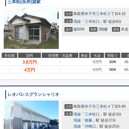
三本松(永井)貸家
鳥取県
米子市
三本松
２丁目4-16
住所
交通
境線
「
三本松口
」駅 徒歩8分
築50年
2階建
木造
築年
階数
構造
所在階
賃料
管理費・共益費
敷金
礼金
間取り
3.8
万円
-
-
4万円
2DK
46
4
万円
-
-
4万円
3DK
65
レオパレスグランシャリオ
鳥取県
米子市
三本松
４丁目6-40
住所
交通
境線
「
三本松口
」駅 徒歩3分
境線
「
後藤
」駅 徒歩17分
境線
「
河崎口
」駅 徒歩25分