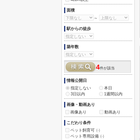
面積
～
駅からの徒歩
築年数
4
件が該当
情報公開日
指定しない
本日
3日以内
1週間以内
画像・動画あり
画像あり
動画あり
こだわり条件
ペット飼育可
(-)
ペット専用設備
(-)