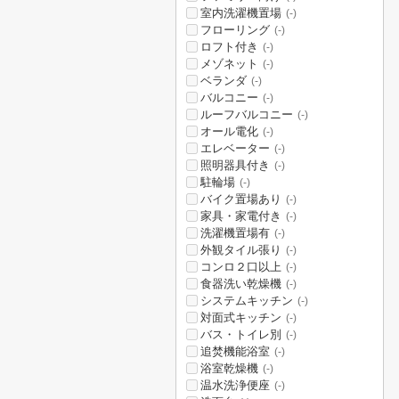
室内洗濯機置場
(-)
フローリング
(-)
ロフト付き
(-)
メゾネット
(-)
ベランダ
(-)
バルコニー
(-)
ルーフバルコニー
(-)
オール電化
(-)
エレベーター
(-)
照明器具付き
(-)
駐輪場
(-)
バイク置場あり
(-)
家具・家電付き
(-)
洗濯機置場有
(-)
外観タイル張り
(-)
コンロ２口以上
(-)
食器洗い乾燥機
(-)
システムキッチン
(-)
対面式キッチン
(-)
バス・トイレ別
(-)
追焚機能浴室
(-)
浴室乾燥機
(-)
温水洗浄便座
(-)