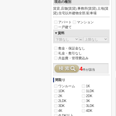
現在の種別
賃貸,店舗(賃貸),事務所(賃貸),土地(賃
貸),住宅以外建物全部,駐車場
アパート
マンション
一戸建て
▼賃料
～
敷金・保証金なし
礼金・敷引なし
共益費・管理費込み
4
件が該当
間取り
ワンルーム
1K
1DK
1LDK
2K
2DK
2LDK
3K
3DK
3LDK
4K
4DK
4LDK以上