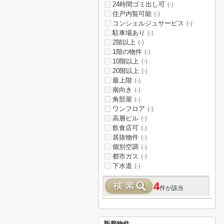
24時間ゴミ出し可
(-)
住戸内覧可能
(-)
コンシェルジュサービス
(-)
駐車場あり
(-)
2階以上
(-)
1階の物件
(-)
10階以上
(-)
20階以上
(-)
最上階
(-)
南向き
(-)
角部屋
(-)
ワンフロア
(-)
高層ビル
(-)
飲食店可
(-)
居抜物件
(-)
個別空調
(-)
都市ガス
(-)
下水道
(-)
4
件が該当
新着物件