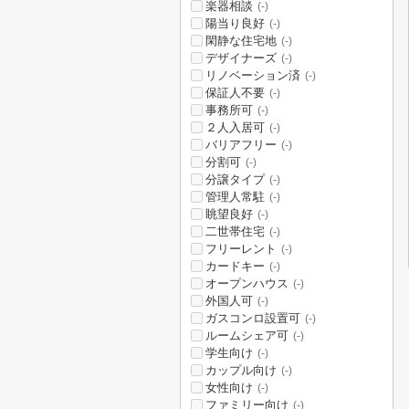
楽器相談
(-)
陽当り良好
(-)
閑静な住宅地
(-)
デザイナーズ
(-)
リノベーション済
(-)
保証人不要
(-)
事務所可
(-)
２人入居可
(-)
バリアフリー
(-)
分割可
(-)
分譲タイプ
(-)
管理人常駐
(-)
眺望良好
(-)
二世帯住宅
(-)
フリーレント
(-)
カードキー
(-)
オープンハウス
(-)
外国人可
(-)
ガスコンロ設置可
(-)
ルームシェア可
(-)
学生向け
(-)
カップル向け
(-)
女性向け
(-)
ファミリー向け
(-)