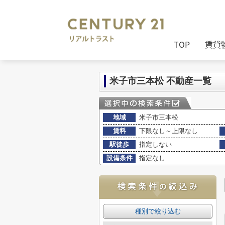
センチュリー21リアルトラスト
>
(賃貸
TOP
賃貸
米子市三本松 不動産一覧
地域
米子市三本松
賃料
下限なし～上限なし
駅徒歩
指定しない
設備条件
指定なし
種別で絞り込む