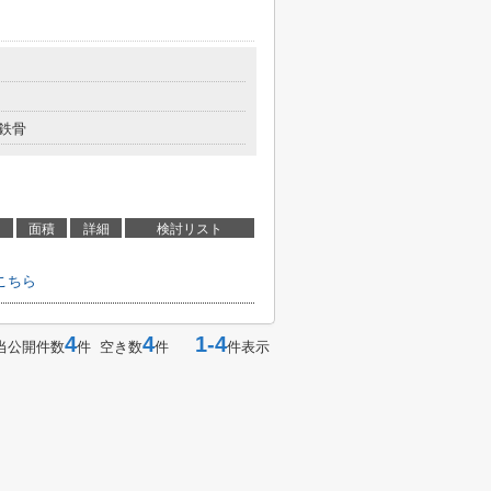
鉄骨
面積
詳細
検討リスト
こちら
4
4
1-4
当公開件数
件 空き数
件
件表示