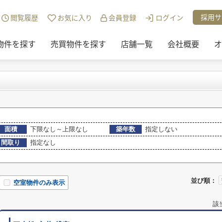
)地域から探す
>
米子市
>
三本松の賃貸物件
採用サ
閲覧履歴
お気に入り
会員登録
ログイン
物件を探す
売買物件を探す
店舗一覧
会社概要
オ
面積
下限なし～上限なし
築年数
指定しない
間取り
指定なし
並び順：
空室物件のみ表示
該