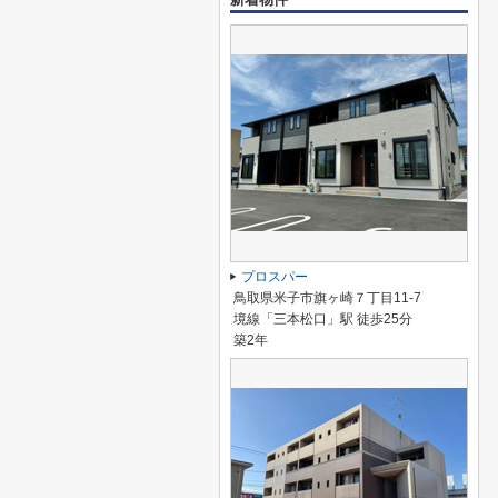
プロスパー
鳥取県米子市旗ヶ崎７丁目11-7
境線「三本松口」駅 徒歩25分
築2年