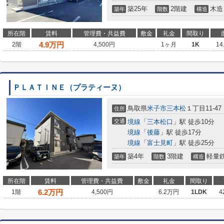
築25年
2階建
木造
築年
階数
構造
所在階
賃料
管理費・共益費
敷金
礼金
間取り
4.9
万円
2階
4,500円
1ヶ月
1K
14
ＰＬＡＴＩＮＥ（プラティーヌ）
鳥取県
米子市
三本松
１丁目11-47
住所
交通
境線
「
三本松口
」駅 徒歩10分
境線
「
後藤
」駅 徒歩17分
境線
「
富士見町
」駅 徒歩25分
築4年
3階建
軽量
築年
階数
構造
所在階
賃料
管理費・共益費
敷金
礼金
間取り
6.2
万円
1階
4,500円
6.2万円
1LDK
4