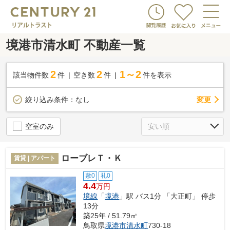
境港市清水町 不動産一覧
2
2
1～2
該当物件数
件
空き数
件
件を表示
変更
絞り込み条件：
なし
空室のみ
ローブレＴ・Ｋ
賃貸 | アパート
敷0
礼0
4.4
万円
境線
「
境港
」駅 バス1分 「大正町」 停歩
13分
築25年 / 51.79㎡
鳥取県
境港市
清水町
730-18