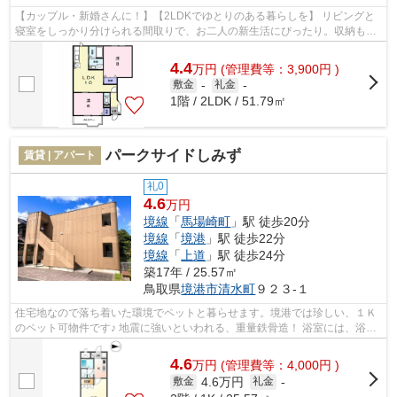
【カップル・新婚さんに！】【2LDKでゆとりのある暮らしを】 リビングと
寝室をしっかり分けられる間取りで、お二人の新生活にぴったり。収納も多
く、荷物が増えても安心です。
4.4
万
円
(管理費等：3,900円 )
敷金
-
礼金
-
1階 / 2LDK / 51.79㎡
パークサイドしみず
賃貸 | アパート
礼0
4.6
万円
境線
「
馬場崎町
」駅 徒歩20分
境線
「
境港
」駅 徒歩22分
境線
「
上道
」駅 徒歩24分
築17年 / 25.57㎡
鳥取県
境港市
清水町
９２３-１
住宅地なので落ち着いた環境でペットと暮らせます。境港では珍しい、１Ｋ
のペット可物件です♪ 地震に強いといわれる、重量鉄骨造！ 浴室には、浴室
換気乾燥機がついているので、雨の...
4.6
万
円
(管理費等：4,000円 )
4.6万円
敷金
礼金
-