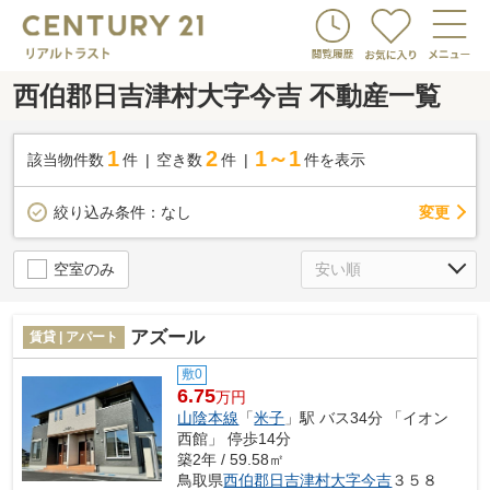
西伯郡日吉津村大字今吉 不動産一覧
1
2
1～1
該当物件数
件
空き数
件
件を表示
変更
絞り込み条件：
なし
空室のみ
アズール
賃貸 | アパート
敷0
6.75
万円
山陰本線
「
米子
」駅 バス34分 「イオン
西館」 停歩14分
築2年 / 59.58㎡
鳥取県
西伯郡日吉津村
大字今吉
３５８