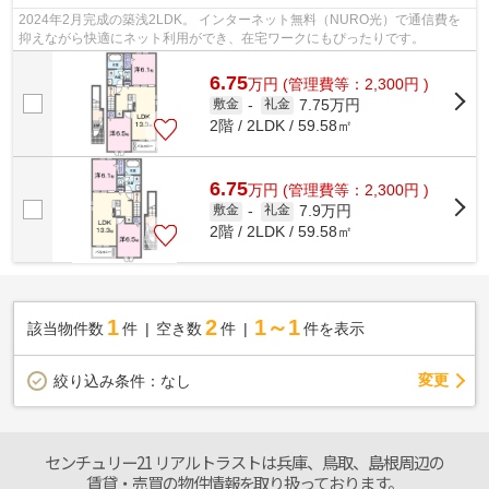
2024年2月完成の築浅2LDK。 インターネット無料（NURO光）で通信費を
抑えながら快適にネット利用ができ、在宅ワークにもぴったりです。
6.75
万
円
(管理費等：2,300円 )
7.75万円
敷金
-
礼金
2階 / 2LDK / 59.58㎡
6.75
万
円
(管理費等：2,300円 )
7.9万円
敷金
-
礼金
2階 / 2LDK / 59.58㎡
1
2
1～1
該当物件数
件
空き数
件
件を表示
変更
絞り込み条件：
なし
センチュリー21 リアルトラストは兵庫、鳥取、島根周辺の
賃貸・売買の物件情報を取り扱っております。