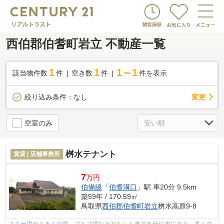
西伯郡伯耆町岩立 不動産一覧
1
1
1～1
該当物件数
件
空き数
件
件を表示
変更
絞り込み条件：
なし
空室のみ
桝水テナント
賃貸 | 店舗事務所
7
万円
伯備線
「
伯耆溝口
」駅 車20分 9.5km
築59年 / 170.59㎡
鳥取県
西伯郡伯耆町
岩立
桝水高原9-8
スキー場やみるくの里、ゴルフ場などどちらも車で５分以内にあり、多くの