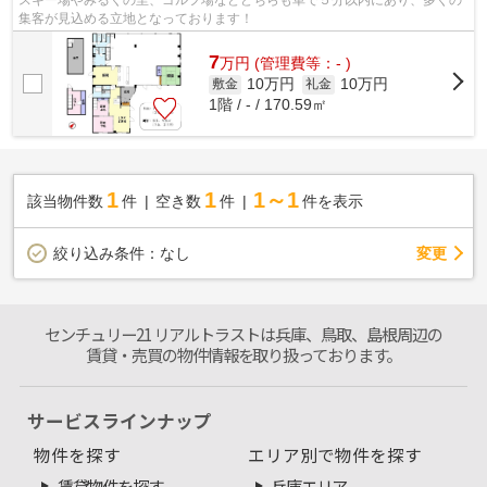
集客が見込める立地となっております！
7
万
円
(管理費等：- )
10万円
10万円
敷金
礼金
1階 / - / 170.59㎡
1
1
1～1
該当物件数
件
空き数
件
件を表示
変更
絞り込み条件：
なし
センチュリー21 リアルトラストは兵庫、鳥取、島根周辺の
賃貸・売買の物件情報を取り扱っております。
サービスラインナップ
物件を探す
エリア別で物件を探す
賃貸物件を探す
兵庫エリア