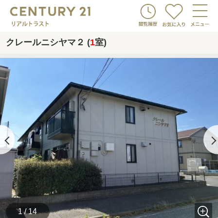
クレールニシヤマ２ (
1
室)
1 / 14