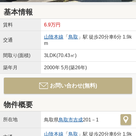
基本情報
賃料
6.9万円
山陰本線
「
鳥取
」駅 徒歩20分車6分 1.9k
交通
m
間取り(面積)
3LDK(70.43㎡)
築年月
2000年 5月(築26年)
お問い合わせ(無料)
物件概要
所在地
鳥取県
鳥取市
吉成
201－1
山陰本線
「
鳥取
」駅 徒歩20分車6分 1.9k