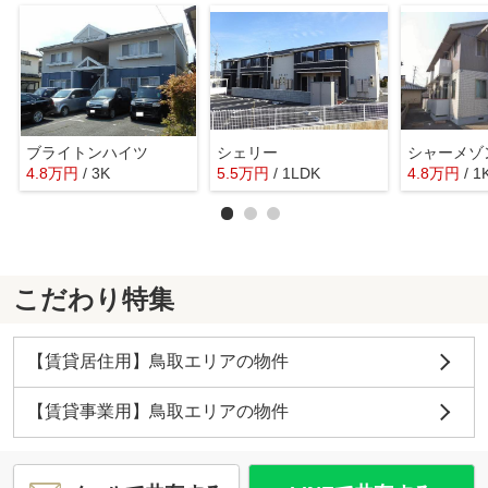
ブライトンハイツ
シェリー
シャーメゾ
4.8
万
円
/ 3K
5.5
万
円
/ 1LDK
4.8
万
円
/ 1
こだわり特集
【賃貸居住用】鳥取エリアの物件
【賃貸事業用】鳥取エリアの物件