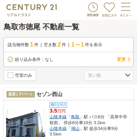
鳥取市徳尾 不動産一覧
1
2
1～1
該当物件数
件
空き数
件
件を表示
変更
絞り込み条件：
なし
空室のみ
セゾン西山
賃貸 | アパート
敷0
礼0
3.5
万円
山陰本線
「
鳥取
」駅 バス8分 「高草中学
校前」 停歩8分車10分 3.2km
山陰本線
「
湖山
」駅 徒歩34分車9分
3.5km