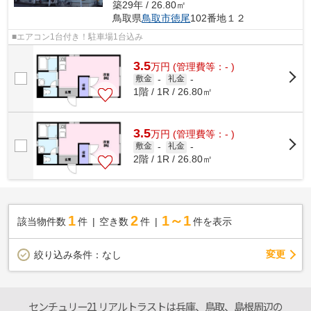
築29年 / 26.80㎡
鳥取県
鳥取市
徳尾
102番地１２
■エアコン1台付き！駐車場1台込み
3.5
万
円
(管理費等：- )
敷金
-
礼金
-
1階 / 1R / 26.80㎡
3.5
万
円
(管理費等：- )
敷金
-
礼金
-
2階 / 1R / 26.80㎡
1
2
1～1
該当物件数
件
空き数
件
件を表示
変更
絞り込み条件：
なし
センチュリー21 リアルトラストは兵庫、鳥取、島根周辺の