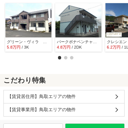
グリーン・ヴィラ Ａ棟
パークボナベンチャーハイツ B棟
クレシエン
5.8
万
円
/ 3K
4.8
万
円
/ 2DK
6.2
万
円
/ 1
こだわり特集
【賃貸居住用】鳥取エリアの物件
【賃貸事業用】鳥取エリアの物件