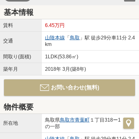
基本情報
賃料
6.45万円
山陰本線
「
鳥取
」駅 徒歩29分車11分 2.4
交通
km
間取り(面積)
1LDK(53.86㎡)
築年月
2018年 3月(築8年)
お問い合わせ(無料)
物件概要
鳥取県
鳥取市
青葉町
１丁目318ー1
所在地
の一部
山陰本線
「
鳥取
」駅 徒歩29分車11分 2.4