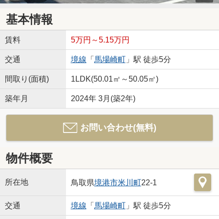
基本情報
賃料
5万円～5.15万円
交通
境線
「
馬場崎町
」駅 徒歩5分
間取り(面積)
1LDK(50.01㎡～50.05㎡)
築年月
2024年 3月(築2年)
お問い合わせ(無料)
物件概要
所在地
鳥取県
境港市
米川町
22-1
交通
境線
「
馬場崎町
」駅 徒歩5分