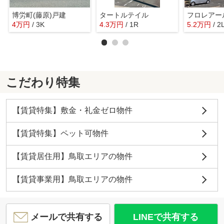
博労町(藤原)戸建
タートルテイル
4
万
円
/ 3K
4.3
万
円
/ 1R
5.2
万
円
/ 2
こだわり特集
【賃貸特集】敷金・礼金ゼロ物件
【賃貸特集】ペット可物件
【賃貸居住用】鳥取エリアの物件
【賃貸事業用】鳥取エリアの物件
メールで共有する
LINEで共有する