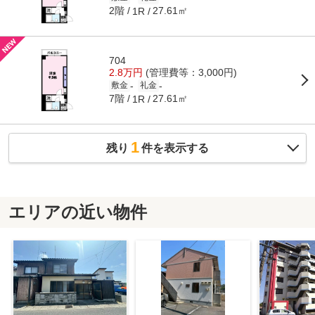
2階
27.61㎡
1R
704
2.8万円
(管理費等：3,000円)
-
-
敷金
礼金
7階
27.61㎡
1R
1
残り
件を表示する
エリアの近い物件