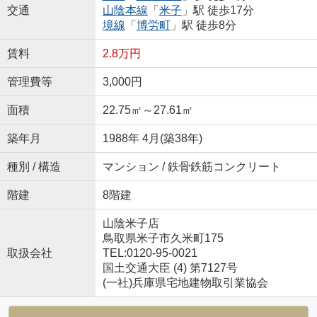
交通
山陰本線
「
米子
」駅 徒歩17分
境線
「
博労町
」駅 徒歩8分
賃料
2.8万円
管理費等
3,000円
面積
22.75㎡～27.61㎡
築年月
1988年 4月(築38年)
種別 / 構造
マンション / 鉄骨鉄筋コンクリート
階建
8階建
山陰米子店
鳥取県米子市久米町175
取扱会社
TEL:0120-95-0021
国土交通大臣 (4) 第7127号
(一社)兵庫県宅地建物取引業協会