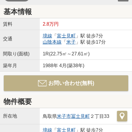
基本情報
賃料
2.8万円
境線
「
富士見町
」駅 徒歩7分
交通
山陰本線
「
米子
」駅 徒歩17分
間取り(面積)
1R(22.75㎡～27.61㎡)
築年月
1988年 4月(築38年)
お問い合わせ(無料)
物件概要
所在地
鳥取県
米子市
冨士見町
２丁目33
境線
「
富士見町
」駅 徒歩7分