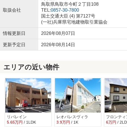
鳥取県鳥取市今町２丁目108
取扱会社
TEL:
0857-30-7800
国土交通大臣 (4) 第7127号
(一社)兵庫県宅地建物取引業協会
情報更新日
2026年08月07日
更新予定日
2026年08月14日
エリアの近い物件
リバレイン
レオパレスヴィラ
フロンティ
5.65
万
円
/ 1LDK
3.9
万
円
/ 1K
6
万
円
/ 2L