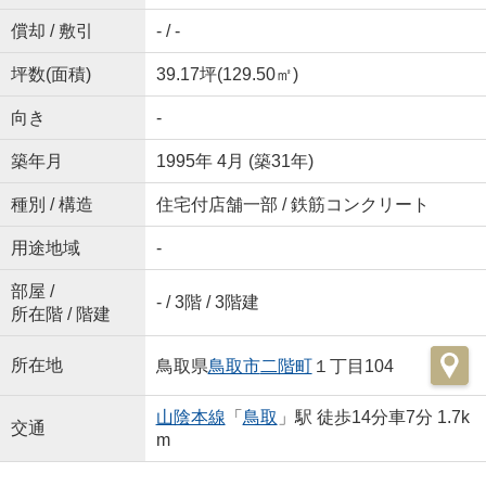
償却 / 敷引
- / -
坪数(面積)
39.17坪(129.50㎡)
向き
-
築年月
1995年 4月 (築31年)
種別 / 構造
住宅付店舗一部 / 鉄筋コンクリート
用途地域
-
部屋 /
- / 3階 / 3階建
所在階 / 階建
所在地
鳥取県
鳥取市
二階町
１丁目104
山陰本線
「
鳥取
」駅 徒歩14分車7分 1.7k
交通
m