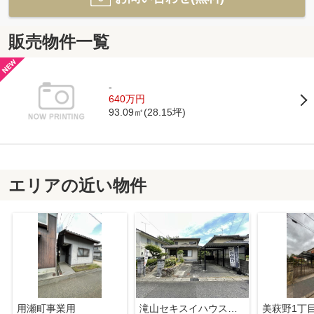
販売物件一覧
-
640万円
93.09㎡(28.15坪)
エリアの近い物件
用瀬町事業用
滝山セキスイハウスの軽量鉄骨中古住宅
美萩野1丁