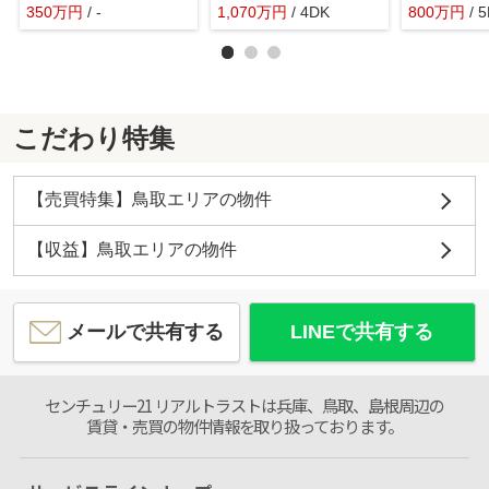
350
万
円
/ -
1,070
万
円
/ 4DK
800
万
円
/ 
こだわり特集
【売買特集】鳥取エリアの物件
【収益】鳥取エリアの物件
メールで共有する
LINEで共有する
センチュリー21 リアルトラストは兵庫、鳥取、島根周辺の
賃貸・売買の物件情報を取り扱っております。