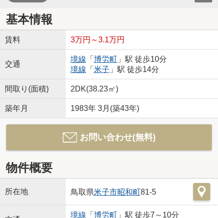
基本情報
賃料
3万円～3.1万円
境線
「
博労町
」駅 徒歩10分
交通
境線
「
米子
」駅 徒歩14分
間取り(面積)
2DK(38.23㎡)
築年月
1983年 3月(築43年)
お問い合わせ(無料)
物件概要
所在地
鳥取県
米子市
昭和町
81-5
境線
「
博労町
」駅 徒歩7～10分