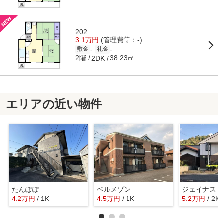
202
3.1万円
(管理費等：-)
-
-
敷金
礼金
2階
38.23㎡
2DK
エリアの近い物件
たんぽぽ
ベルメゾン
ジェイナス
4.2
万
円
/ 1K
4.5
万
円
/ 1K
5.2
万
円
/ 2