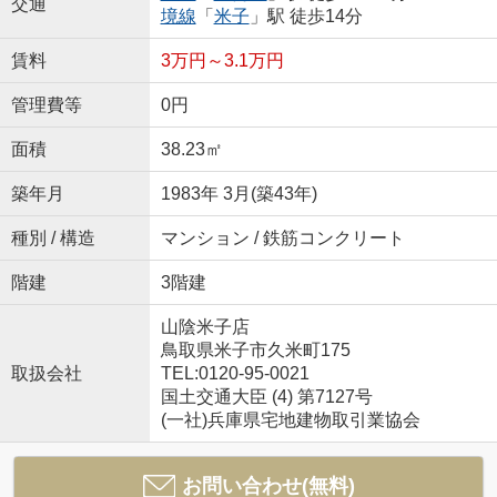
交通
境線
「
米子
」駅 徒歩14分
賃料
3万円～3.1万円
管理費等
0円
面積
38.23㎡
築年月
1983年 3月(築43年)
種別 / 構造
マンション / 鉄筋コンクリート
階建
3階建
山陰米子店
鳥取県米子市久米町175
取扱会社
TEL:0120-95-0021
国土交通大臣 (4) 第7127号
(一社)兵庫県宅地建物取引業協会
お問い合わせ(無料)