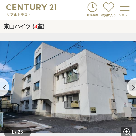
東山ハイツ (
3
室)
1 / 23