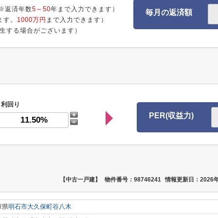
※返済年数
5～50
年まで入力できます）
毎月の返済額
ます。
1000万円
まで入力できます）
生する場合がございます）
利回り
PER(収益力)
【中古一戸建】
物件番号：98746241
情報更新日：2026年
庫県
明石市
大久保町谷八木