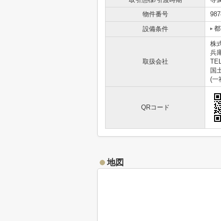
物件番号
987
都
設備条件
株
兵
取扱会社
TEL
国土
(
QRコード
地図