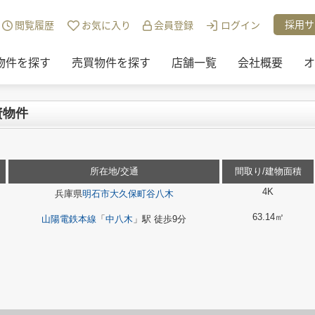
チュリー21リアルトラストの物件一覧
>
物件詳細
採用サ
閲覧履歴
お気に入り
会員登録
ログイン
物件を探す
売買物件を探す
店舗一覧
会社概要
オ
資物件
所在地/交通
間取り/建物面積
4K
兵庫県
明石市
大久保町谷八木
63.14㎡
山陽電鉄本線
「
中八木
」駅 徒歩9分