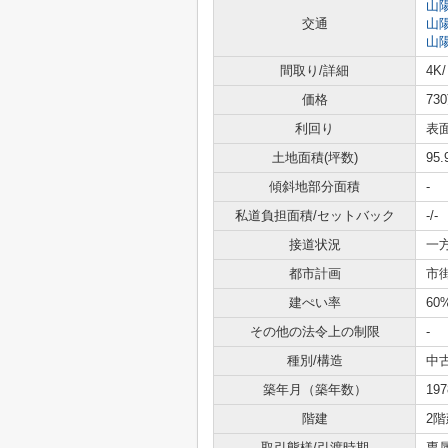
山
交通
山
山
間取り/詳細
4K/
価格
73
利回り
表面
土地面積(坪数)
95.
傾斜地部分面積
-
私道負担面積/セットバック
-/-
接道状況
一方
都市計画
市
建ぺい率
60
その他の法令上の制限
-
種別/構造
中
築年月（築年数）
19
階建
2階
取引態様/引渡時期
専