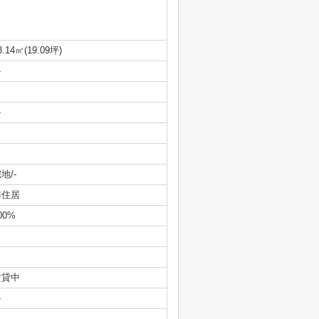
3.14㎡(19.09坪)
-
-
地/-
準住居
00%
賃貸中
-