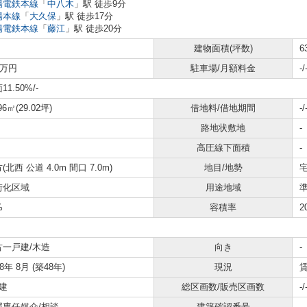
陽電鉄本線
「
中八木
」駅 徒歩9分
陽本線
「
大久保
」駅 徒歩17分
陽電鉄本線
「
藤江
」駅 徒歩20分
建物面積(坪数)
6
0万円
駐車場/月額料金
-/
11.50%
/-
96㎡(29.02坪)
借地料/借地期間
-/
路地状敷地
-
高圧線下面積
-
(北西 公道 4.0m 間口 7.0m)
地目/地勢
宅
街化区域
用途地域
%
容積率
2
古一戸建/木造
向き
-
78年 8月 (築48年)
現況
建
総区画数/販売区画数
-/
属専任媒介/相談
建築確認番号
-