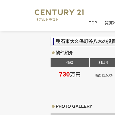
センチュリー21リアルトラスト
>
セン
TOP
賃貸
明石市大久保町谷八木の投
物件紹介
価格
利回り
730
万円
表面11.50%
PHOTO GALLERY