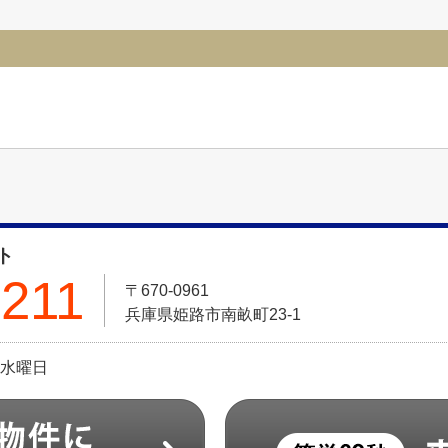
ト
211
〒670-0961
兵庫県姫路市南畝町23-1
日:水曜日