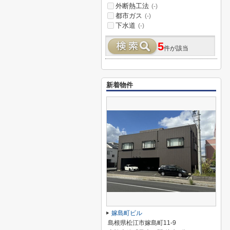
外断熱工法
(-)
都市ガス
(-)
下水道
(-)
5
件が該当
新着物件
嫁島町ビル
島根県松江市嫁島町11-9