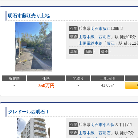
明石市藤江売り土地
兵庫県
明石市
藤江
1089-3
住所
交通
山陽本線
「
西明石
」駅 徒歩10分
山陽電鉄本線
「
藤江
」駅 徒歩11
-
-
-
築年
階数
構造
所在階
価格
間取り
土地面積
750
万円
-
-
41.65㎡
クレドール西明石Ⅰ
兵庫県
明石市
小久保
３丁目7-1
住所
交通
山陽本線
「
西明石
」駅 徒歩7分