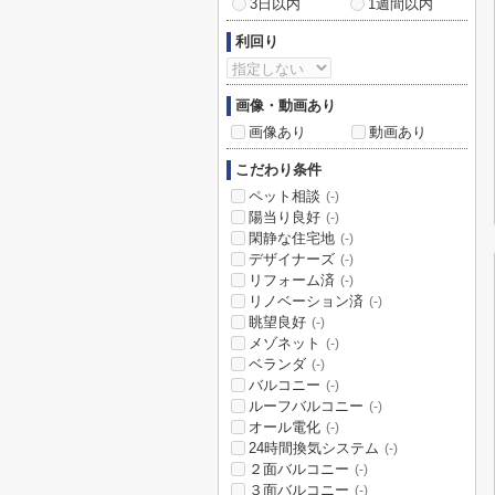
3日以内
1週間以内
利回り
画像・動画あり
画像あり
動画あり
こだわり条件
ペット相談
(-)
陽当り良好
(-)
閑静な住宅地
(-)
デザイナーズ
(-)
リフォーム済
(-)
リノベーション済
(-)
眺望良好
(-)
メゾネット
(-)
ベランダ
(-)
バルコニー
(-)
ルーフバルコニー
(-)
オール電化
(-)
24時間換気システム
(-)
２面バルコニー
(-)
３面バルコニー
(-)