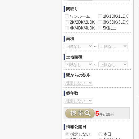
間取り
ワンルーム
1K/1DK/1LDK
2K/2DK/2LDK
3K/3DK/3LDK
4K/4DK/4LDK
5K以上
面積
～
土地面積
～
駅からの徒歩
築年数
5
件が該当
情報公開日
指定しない
本日