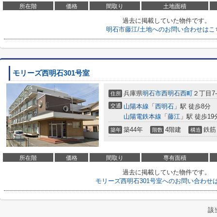
所在階
価格
間取り
土地面積
過去に掲載していた物件です。
明石市藤江/土地へのお問い合わせはこ
モリーズ西明石301号室
兵庫県
明石市
西明石西町
２丁目7-
住所
交通
山陽本線
「
西明石
」駅 徒歩8分
山陽電鉄本線
「
藤江
」駅 徒歩19
築44年
4階建
鉄筋
築年
階数
構造
所在階
価格
間取り
専有面積
過去に掲載していた物件です。
モリーズ西明石301号室へのお問い合わせ
該