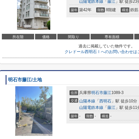
山陽電鉄本線
「
藤江
」駅 徒歩23
築42年
8階建
鉄筋
築年
階数
構造
所在階
価格
間取り
専有面積
過去に掲載していた物件です。
クレドール西明石Ⅰへのお問い合わせは
明石市藤江/土地
兵庫県
明石市
藤江
1089-3
住所
交通
山陽本線
「
西明石
」駅 徒歩10分
山陽電鉄本線
「
藤江
」駅 徒歩11
-
-
-
築年
階数
構造