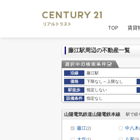
センチュリー21リアルトラスト
>
(売買
TOP
賃貸
藤江駅周辺の不動産一覧
沿線
藤江駅
価格
下限なし～上限なし
駅徒歩
指定しない
設備条件
指定なし
山陽電気鉄道山陽電鉄本線
駅で絞
藤江
中八木
(2)
大塩
八家
(1)
(3)