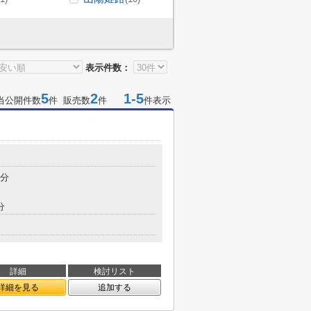
表示件数：
5
2
1-5
当公開件数
件 販売数
件
件表示
9分
分
詳細
検討リスト
詳細を見る
追加する