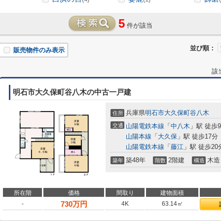
5
件が該当
並び順：
販売物件のみ表示
該
明石市大久保町谷八木の中古一戸建
兵庫県
明石市
大久保町谷八木
住所
交通
山陽電鉄本線
「
中八木
」駅 徒歩
山陽本線
「
大久保
」駅 徒歩17分
山陽電鉄本線
「
藤江
」駅 徒歩20
築48年
2階建
木造
築年
階数
構造
所在階
価格
間取り
建物面積
730
万円
-
4K
63.14㎡