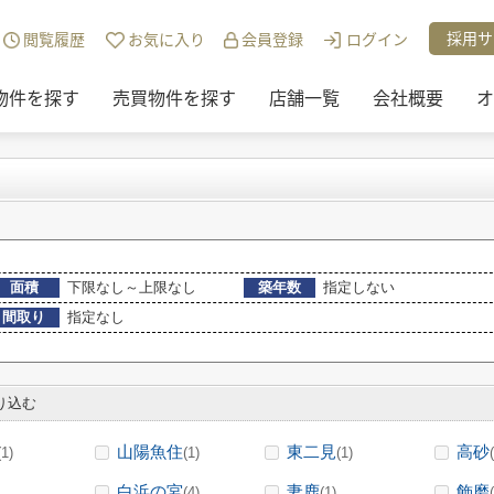
・投資)路線・駅から探す
>
山陽電気鉄道山陽電鉄本線
>
藤江駅の売買物
採用サ
閲覧履歴
お気に入り
会員登録
ログイン
物件を探す
売買物件を探す
店舗一覧
会社概要
オ
面積
下限なし～上限なし
築年数
指定しない
間取り
指定なし
り込む
山陽魚住
東二見
高砂
(1)
(1)
(1)
白浜の宮
妻鹿
飾磨
(4)
(1)