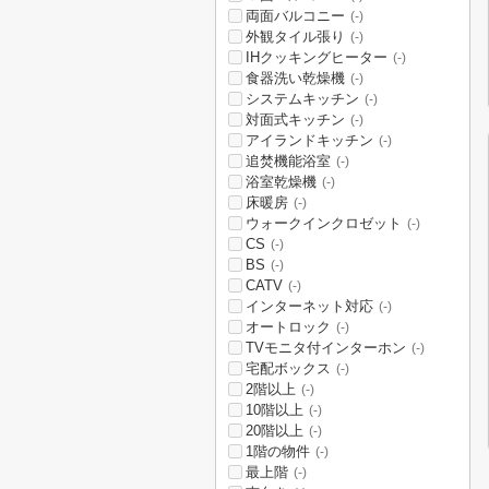
両面バルコニー
(-)
外観タイル張り
(-)
IHクッキングヒーター
(-)
食器洗い乾燥機
(-)
システムキッチン
(-)
対面式キッチン
(-)
アイランドキッチン
(-)
追焚機能浴室
(-)
浴室乾燥機
(-)
床暖房
(-)
ウォークインクロゼット
(-)
CS
(-)
BS
(-)
CATV
(-)
インターネット対応
(-)
オートロック
(-)
TVモニタ付インターホン
(-)
宅配ボックス
(-)
2階以上
(-)
10階以上
(-)
20階以上
(-)
1階の物件
(-)
最上階
(-)