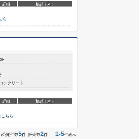
詳細
検討リスト
ちら
35
分
コンクリート
詳細
検討リスト
はこちら
5
2
1-5
当公開件数
件 販売数
件
件表示