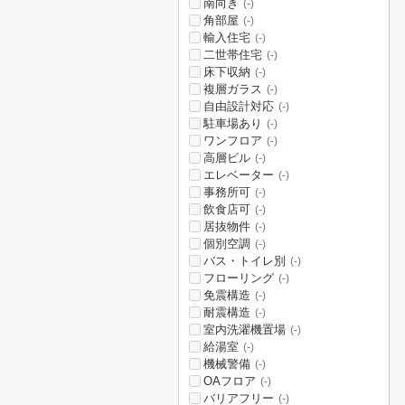
南向き
(-)
角部屋
(-)
輸入住宅
(-)
二世帯住宅
(-)
床下収納
(-)
複層ガラス
(-)
自由設計対応
(-)
駐車場あり
(-)
ワンフロア
(-)
高層ビル
(-)
エレベーター
(-)
事務所可
(-)
飲食店可
(-)
居抜物件
(-)
個別空調
(-)
バス・トイレ別
(-)
フローリング
(-)
免震構造
(-)
耐震構造
(-)
室内洗濯機置場
(-)
給湯室
(-)
機械警備
(-)
OAフロア
(-)
バリアフリー
(-)